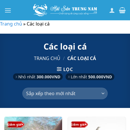
Bỏ
qua
nội
Trang chủ
»
Các loại cá
dung
Các loại cá
TRANG CHỦ
/
CÁC LOẠI CÁ
LỌC
Nhỏ nhất
300.000
VND
Lớn nhất
500.000
VND
Giảm giá!
Giảm giá!