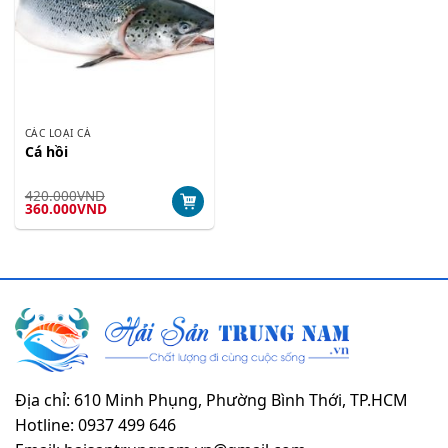
CÁC LOẠI CÁ
Cá hồi
420.000
VND
Giá
Giá
360.000
VND
gốc
hiện
là:
tại
420.000VND.
là:
360.000VND.
Địa chỉ: 610 Minh Phụng, Phường Bình Thới, TP.HCM
Hotline: 0937 499 646