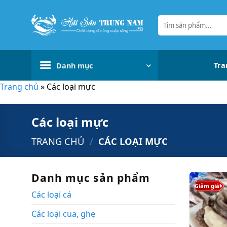
Bỏ
qua
Tìm
kiếm:
nội
dung
Tra
Danh mục
Trang chủ
»
Các loại mực
Các loại mực
TRANG CHỦ
/
CÁC LOẠI MỰC
Danh mục sản phẩm
Giảm giá!
Các loại cá
Các loại cua, ghẹ