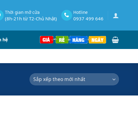
Thời gian mở cửa
Hotline
(8h-21h từ T2-Chủ Nhật)
0937 499 646
n hệ