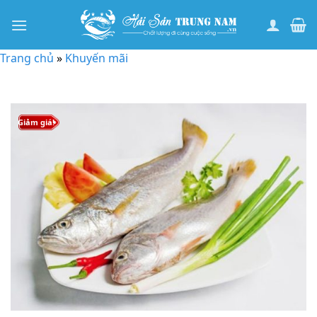
Bỏ
qua
nội
Trang chủ
»
Khuyến mãi
dung
Giảm giá!