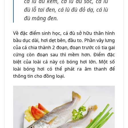
cá lù đù kẽm, cá lù đù sóc, cá lù
đù lỗ tai đen, cá lù đù đỏ dạ, cá lù
đù măng đen.
Về đặc điểm sinh học, cá đù sở hữu thân hình
bầu dục dài, hơi dẹt bên, đầu to. Phần vây lưng
của cá chia thành 2 đoạn, đoạn trước có tia gai
cứng còn đoạn sau thì mềm hơn. Điểm đặc
biệt của loài cá này có bóng hơi lớn. Một số
loài bóng hơi có thể phát ra âm thanh để
thông tin cho đồng loại.