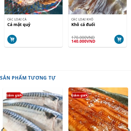
CÁC LOẠI CÁ
CÁC LOẠI KHÔ
Cá mặt quỷ
Khô cá đuối
170.000
VND
Giá
Giá
140.000
VND
gốc
hiện
là:
tại
170.000VND.
là:
140.000VND.
SẢN PHẨM TƯƠNG TỰ
Giảm giá!
Giảm giá!