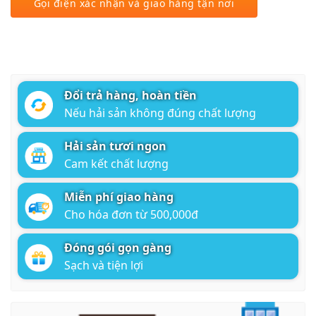
Gọi điện xác nhận và giao hàng tận nơi
Đổi trả hàng, hoàn tiền
Nếu hải sản không đúng chất lượng
Hải sản tươi ngon
Cam kết chất lượng
Miễn phí giao hàng
Cho hóa đơn từ 500,000đ
Đóng gói gọn gàng
Sạch và tiện lợi