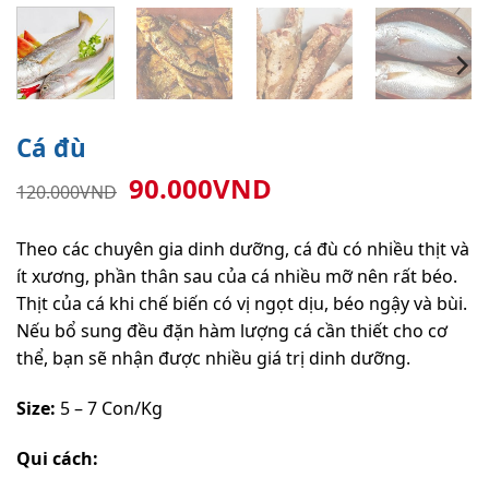
Cá đù
Giá
Giá
90.000
VND
120.000
VND
gốc
hiện
là:
tại
Theo các chuyên gia dinh dưỡng, cá đù có nhiều thịt và
120.000VND.
là:
ít xương, phần thân sau của cá nhiều mỡ nên rất béo.
90.000VND.
Thịt của cá khi chế biến có vị ngọt dịu, béo ngậy và bùi.
Nếu bổ sung đều đặn hàm lượng cá cần thiết cho cơ
thể, bạn sẽ nhận được nhiều giá trị dinh dưỡng.
Size:
5 – 7 Con/Kg
Qui cách: