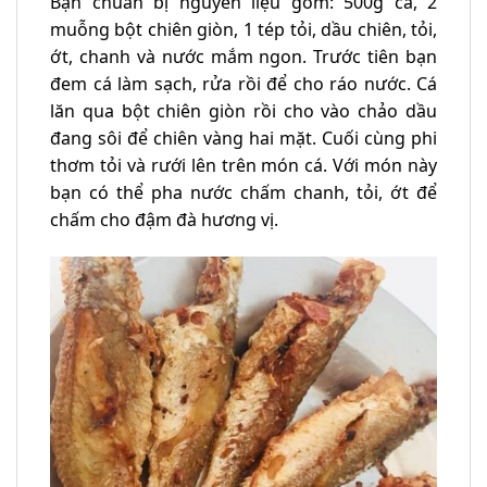
Bạn chuẩn bị nguyên liệu gồm: 500g cá, 2
muỗng bột chiên giòn, 1 tép tỏi, dầu chiên, tỏi,
ớt, chanh và nước mắm ngon. Trước tiên bạn
đem cá làm sạch, rửa rồi để cho ráo nước. Cá
lăn qua bột chiên giòn rồi cho vào chảo dầu
đang sôi để chiên vàng hai mặt. Cuối cùng phi
thơm tỏi và rưới lên trên món cá. Với món này
bạn có thể pha nước chấm chanh, tỏi, ớt để
chấm cho đậm đà hương vị.