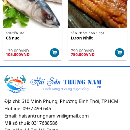
KHUYẾN MÃI
SẢN PHẨM BÁN CHẠY
Cá nục
Lươn Nhật
130.000
VND
790.000
VND
Giá
Giá
Giá
Giá
105.000
VND
750.000
VND
gốc
hiện
gốc
hiện
là:
tại
là:
tại
130.000VND.
là:
790.000VND.
là:
105.000VND.
750.000VND.
Địa chỉ: 610 Minh Phụng, Phường Bình Thới, TP.HCM
Hotline: 0937 499 646
Email: haisantrungnam.vn@gmail.com
Mã số thuế: 0317688586