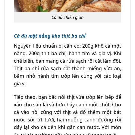
Cá đù chiên giòn
Cá đù một nắng kho thịt ba chỉ
Nguyên liệu chuẩn bị cần có: 200g khô cá một
nắng, 200g thịt ba chỉ, hành tím và gia vị. Khi
chế biến, bạn mang cá rửa sạch rồi cắt làm đôi.
Thịt ba chỉ rửa sạch cắt thành miếng vừa ăn,
băm nhỏ hành tìm ướp lên cùng với các loại
gia vị.
Tiếp theo, bạn bắc nồi thịt vừa ướp lên bếp để
xào cho săn lại và hơi cháy cạnh một chút. Cho
cá vào nồi cùng với thịt và đổ thêm một bát
nước sôi, ớt tươi, hai muỗng canh đường rồi
đậy lại kho cá đến khi gần cạn nước. Với món
ăn này bạn dùng với cơm nóng sẽ ngon tuyệt.