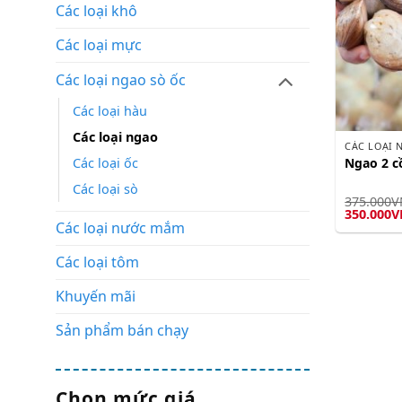
Các loại khô
Các loại mực
Các loại ngao sò ốc
Các loại hàu
Các loại ngao
CÁC LOẠI 
Các loại ốc
Ngao 2 c
Các loại sò
375.000
V
Giá
350.000
V
gốc
Các loại nước mắm
là:
375.000V
Các loại tôm
Khuyến mãi
Sản phẩm bán chạy
Chọn mức giá