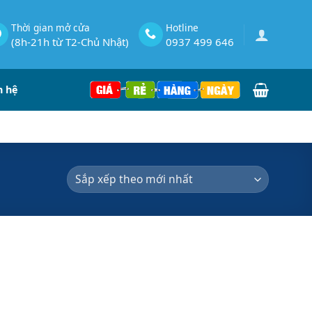
Thời gian mở cửa
Hotline
(8h-21h từ T2-Chủ Nhật)
0937 499 646
n hệ