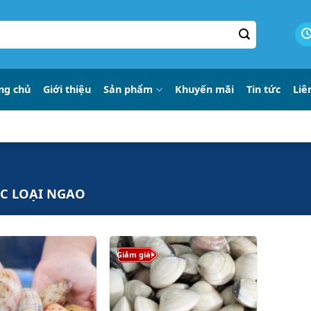
ng chủ
Giới thiệu
Sản phẩm
Khuyến mãi
Tin tức
Liê
C LOẠI NGAO
Giảm giá!