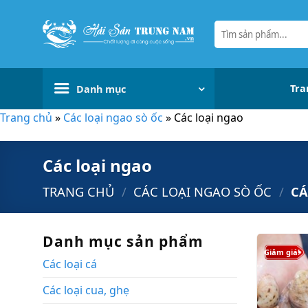
Bỏ
qua
Tìm
kiếm:
nội
dung
Tra
Danh mục
Trang chủ
»
Các loại ngao sò ốc
»
Các loại ngao
Các loại ngao
TRANG CHỦ
/
CÁC LOẠI NGAO SÒ ỐC
/
CÁ
Danh mục sản phẩm
Giảm giá!
Các loại cá
Các loại cua, ghẹ