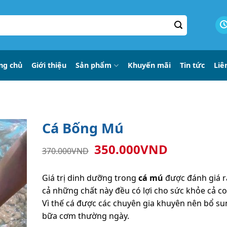
ng chủ
Giới thiệu
Sản phẩm
Khuyến mãi
Tin tức
Liê
Cá Bống Mú
Giá
Giá
350.000
VND
370.000
VND
gốc
hiện
là:
tại
Giá trị dinh dưỡng trong
cá mú
được đánh giá rấ
370.000VND.
là:
cả những chất này đều có lợi cho sức khỏe cả c
350.000V
Vì thế cá được các chuyên gia khuyên nên bổ su
bữa cơm thường ngày.