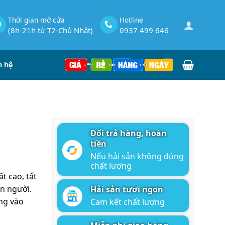
Thời gian mở cửa
Hotline
(8h-21h từ T2-Chủ Nhật)
0937 499 646
n hệ
Đổi trả hàng, hoàn
tiền
Nếu hải sản không đúng
chất lượng
t cao, tất
on người.
Hải sản tươi ngon
ND.
ng vào
Cam kết chất lượng