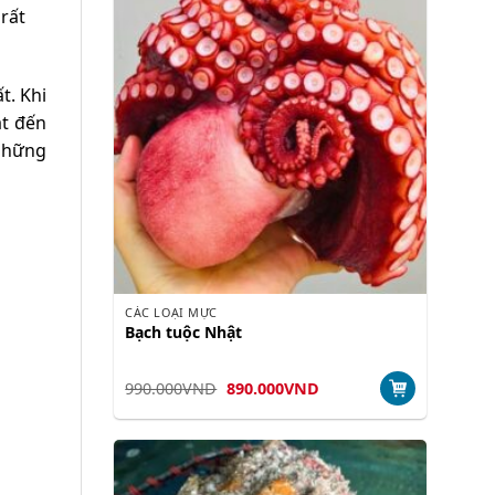
 rất
t. Khi
ạt đến
 những
CÁC LOẠI MỰC
Bạch tuộc Nhật
Giá
Giá
990.000
VND
890.000
VND
gốc
hiện
là:
tại
990.000VND.
là:
890.000VND.