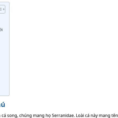
ời
 mú
là cá song, chúng mang họ Serranidae. Loài cá này mang tên