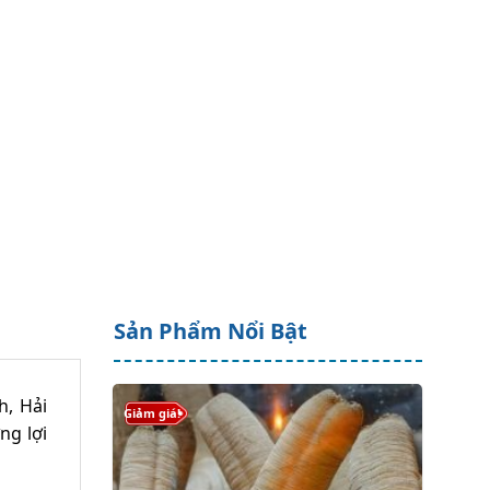
Sản Phẩm Nổi Bật
h, Hải
Giảm giá!
ng lợi