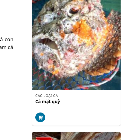
cả con
ram cá
CÁC LOẠI CÁ
Cá mặt quỷ