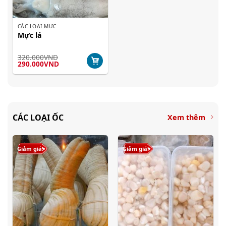
CÁC LOẠI MỰC
Mực lá
320.000
VND
Giá
Giá
290.000
VND
gốc
hiện
là:
tại
320.000VND.
là:
290.000VND.
CÁC LOẠI ỐC
Xem thêm
Giảm giá!
Giảm giá!