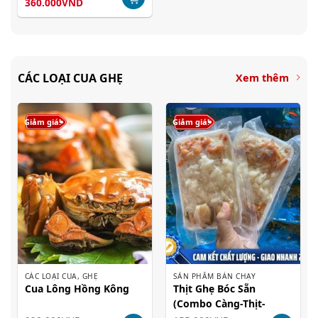
Giá
Giá
360.000
VND
gốc
hiện
là:
tại
390.000VND.
là:
360.000VND.
CÁC LOẠI CUA GHẸ
Xem thêm
Giảm giá!
Giảm giá!
CÁC LOẠI CUA, GHẸ
SẢN PHẨM BÁN CHẠY
Cua Lông Hồng Kông
Thịt Ghẹ Bóc Sẵn
(Combo Càng-Thịt-