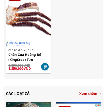
CÁC LOẠI CUA, GHẸ
Chân Cua Hoàng Đế
(KingCrab) Tươi
1.890.000
VND
Giá
Giá
1.850.000
VND
gốc
hiện
là:
tại
1.890.000VND.
là:
1.850.000VND.
CÁC LOẠI CÁ
Xem thêm