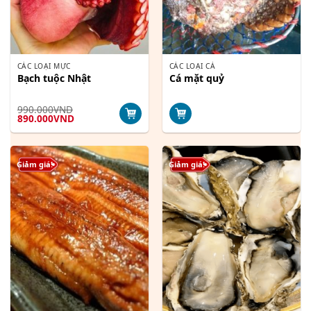
CÁC LOẠI MỰC
CÁC LOẠI CÁ
Bạch tuộc Nhật
Cá mặt quỷ
990.000
VND
Giá
Giá
890.000
VND
gốc
hiện
là:
tại
990.000VND.
là:
890.000VND.
Giảm giá!
Giảm giá!