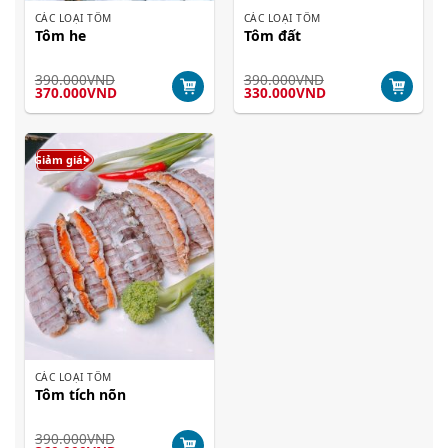
CÁC LOẠI TÔM
CÁC LOẠI TÔM
Tôm he
Tôm đất
390.000
VND
390.000
VND
Giá
Giá
Giá
Giá
370.000
VND
330.000
VND
gốc
hiện
gốc
hiện
là:
tại
là:
tại
390.000VND.
là:
390.000VND.
là:
370.000VND.
330.000VND.
Giảm giá!
CÁC LOẠI TÔM
Tôm tích nõn
390.000
VND