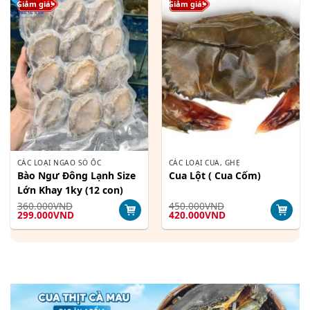
Giảm giá!
Giảm giá!
CÁC LOẠI NGAO SÒ ỐC
CÁC LOẠI CUA, GHẸ
Bào Ngư Đông Lạnh Size
Cua Lột ( Cua Cốm)
Lớn Khay 1ky (12 con)
360.000
VND
450.000
VND
Giá
Giá
Giá
Giá
299.000
VND
420.000
VND
gốc
hiện
gốc
hiện
là:
tại
là:
tại
360.000VND.
là:
450.000VND.
là:
299.000VND.
420.000VND.