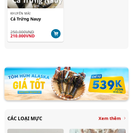
KHUYẾN MÃI
Cá Trứng Nauy
250.000
VND
Giá
Giá
210.000
VND
gốc
hiện
là:
tại
250.000VND.
là:
210.000VND.
CÁC LOẠI MỰC
Xem thêm