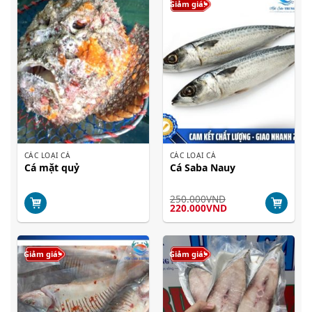
Giảm giá!
CÁC LOẠI CÁ
CÁC LOẠI CÁ
Cá mặt quỷ
Cá Saba Nauy
250.000
VND
Giá
Giá
220.000
VND
gốc
hiện
là:
tại
250.000VND.
là:
220.000VND.
Giảm giá!
Giảm giá!