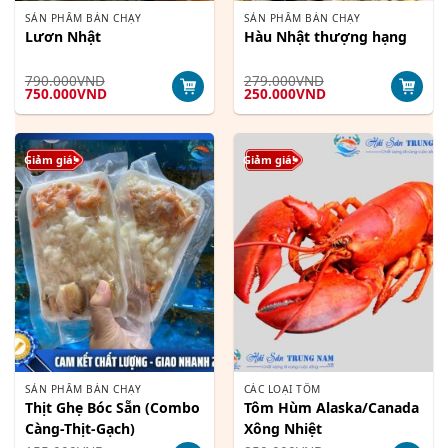
SẢN PHẨM BÁN CHẠY
SẢN PHẨM BÁN CHẠY
Lươn Nhật
Hàu Nhật thượng hạng
790.000
VND
279.000
VND
Giá
Giá
Giá
Giá
750.000
VND
250.000
VND
gốc
hiện
gốc
hiện
là:
tại
là:
tại
790.000VND.
là:
279.000VND.
là:
750.000VND.
250.000VND.
Giảm giá!
Giảm giá!
SẢN PHẨM BÁN CHẠY
CÁC LOẠI TÔM
Thịt Ghẹ Bóc Sẵn (Combo
Tôm Hùm Alaska/Canada
Càng-Thịt-Gạch)
Xông Nhiệt