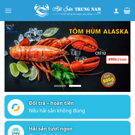
Bỏ
qua
nội
dung
Đổi trả – hoàn tiền
Nếu hải sản không đúng
Hải sản tươi ngon