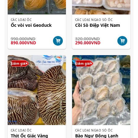
CÁC LOẠI ỐC
CÁC LOẠI NGAO SÒ ỐC
Ốc vòi voi Geoduck
Cồi Sò Điệp Việt Nam
990.000
VND
320.000
VND
Giá
Giá
Giá
Giá
890.000
VND
290.000
VND
gốc
hiện
gốc
hiện
là:
tại
là:
tại
990.000VND.
là:
320.000VND.
là:
890.000VND.
290.000VND.
Giảm giá!
Giảm giá!
CÁC LOẠI ỐC
CÁC LOẠI NGAO SÒ ỐC
Thịt Ốc Giác Vàng
Bào Ngư Đông Lạnh