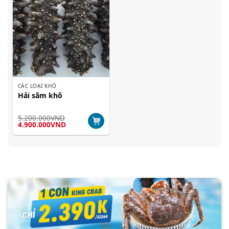
CÁC LOẠI KHÔ
Hải sâm khô
5.200.000
VND
Giá
Giá
4.900.000
VND
gốc
hiện
là:
tại
5.200.000VND.
là:
4.900.000VND.