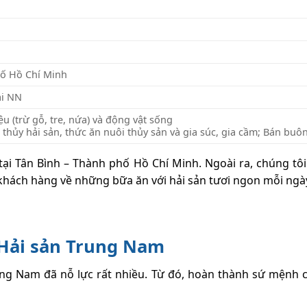
hố Hồ Chí Minh
ài NN
u (trừ gỗ, tre, nứa) và động vật sống
 thủy hải sản, thức ăn nuôi thủy sản và gia súc, gia cầm; Bán buô
tại Tân Bình – Thành phố Hồ Chí Minh. Ngoài ra, chúng tôi
hách hàng về những bữa ăn với hải sản tươi ngon mỗi ngà
a Hải sản Trung Nam
ng Nam đã nỗ lực rất nhiều. Từ đó, hoàn thành sứ mệnh c