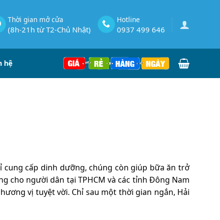
Thời gian mở cửa
Hotline
(8h-21h từ T2-Chủ Nhật)
0937 499 646
n hệ
ỉ cung cấp dinh dưỡng, chúng còn giúp bữa ăn trở
ợng cho người dân tại TPHCM và các tỉnh Đông Nam
ương vị tuyệt vời. Chỉ sau một thời gian ngắn, Hải