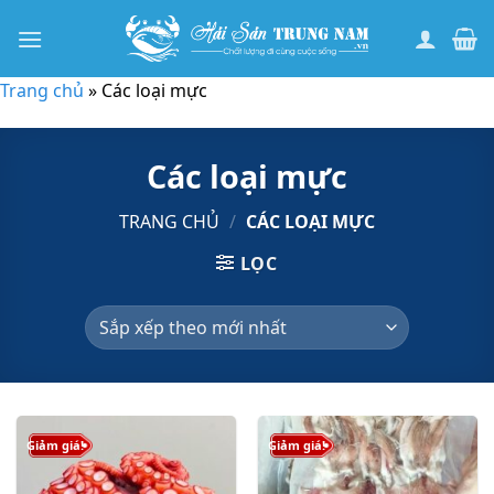
Bỏ
qua
nội
Trang chủ
»
Các loại mực
dung
Các loại mực
TRANG CHỦ
/
CÁC LOẠI MỰC
LỌC
Giảm giá!
Giảm giá!