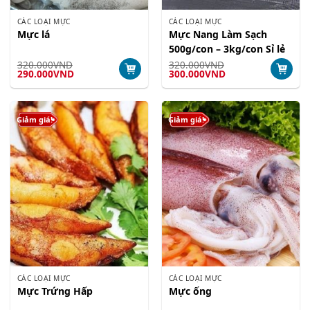
CÁC LOẠI MỰC
CÁC LOẠI MỰC
Mực lá
Mực Nang Làm Sạch
500g/con – 3kg/con Sỉ lẻ
320.000
VND
320.000
VND
Giá
Giá
Giá
Giá
290.000
VND
300.000
VND
gốc
hiện
gốc
hiện
là:
tại
là:
tại
320.000VND.
là:
320.000VND.
là:
290.000VND.
300.000VND.
Giảm giá!
Giảm giá!
CÁC LOẠI MỰC
CÁC LOẠI MỰC
Mực Trứng Hấp
Mực ống