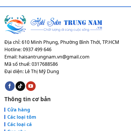
200.000VND.
75.000VND.
Địa chỉ: 610 Minh Phụng, Phường Bình Thới, TP.HCM
Hotline: 0937 499 646
Email: haisantrungnam.vn@gmail.com
Mã số thuế: 0317688586
Đại diện: Lê Thị Mỹ Dung
Thông tin cơ bản
Cửa hàng
Các loại tôm
Các loại cá