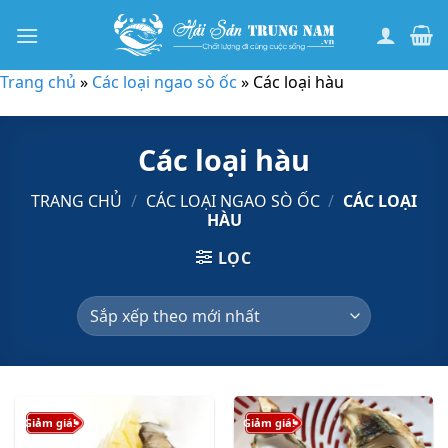
Bỏ
qua
nội
Trang chủ
»
Các loại ngao sò ốc
»
Các loại hàu
dung
Các loại hàu
TRANG CHỦ
/
CÁC LOẠI NGAO SÒ ỐC
/
CÁC LOẠI
HÀU
LỌC
Giảm giá!
Giảm giá!