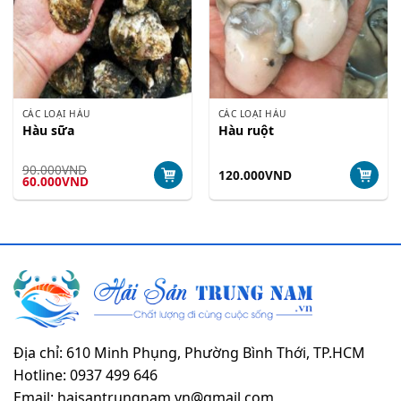
CÁC LOẠI HÀU
CÁC LOẠI HÀU
Hàu sữa
Hàu ruột
90.000
VND
120.000
VND
Giá
Giá
60.000
VND
gốc
hiện
là:
tại
90.000VND.
là:
60.000VND.
Địa chỉ: 610 Minh Phụng, Phường Bình Thới, TP.HCM
Hotline: 0937 499 646
Email: haisantrungnam.vn@gmail.com