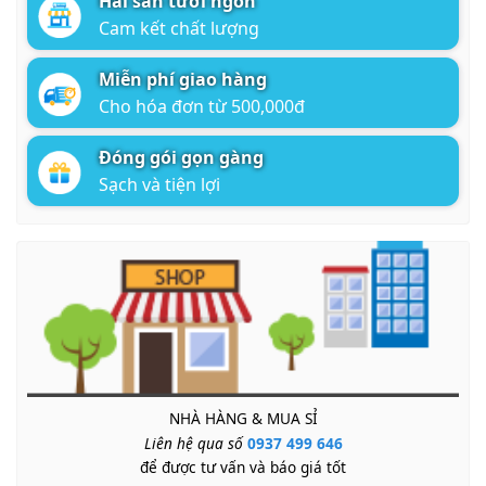
Hải sản tươi ngon
Cam kết chất lượng
Miễn phí giao hàng
Cho hóa đơn từ 500,000đ
Đóng gói gọn gàng
Sạch và tiện lợi
NHÀ HÀNG & MUA SỈ
Liên hệ qua số
0937 499 646
để được tư vấn và báo giá tốt