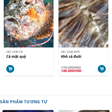
CÁC LOẠI CÁ
CÁC LOẠI KHÔ
Cá mặt quỷ
Khô cá đuối
170.000
VND
Giá
Giá
140.000
VND
gốc
hiện
là:
tại
170.000VND.
là:
140.000VND.
SẢN PHẨM TƯƠNG TỰ