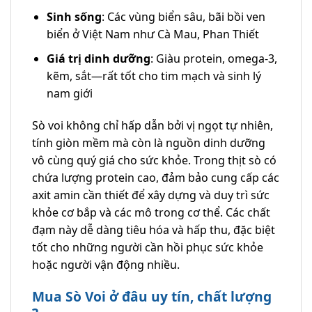
Sinh sống
: Các vùng biển sâu, bãi bồi ven
biển ở Việt Nam như Cà Mau, Phan Thiết
Giá trị dinh dưỡng
: Giàu protein, omega-3,
kẽm, sắt—rất tốt cho tim mạch và sinh lý
nam giới
Sò voi không chỉ hấp dẫn bởi vị ngọt tự nhiên,
tính giòn mềm mà còn là nguồn dinh dưỡng
vô cùng quý giá cho sức khỏe. Trong thịt sò có
chứa lượng protein cao, đảm bảo cung cấp các
axit amin cần thiết để xây dựng và duy trì sức
khỏe cơ bắp và các mô trong cơ thể. Các chất
đạm này dễ dàng tiêu hóa và hấp thu, đặc biệt
tốt cho những người cần hồi phục sức khỏe
hoặc người vận động nhiều.
Mua Sò Voi ở đâu uy tín, chất lượng