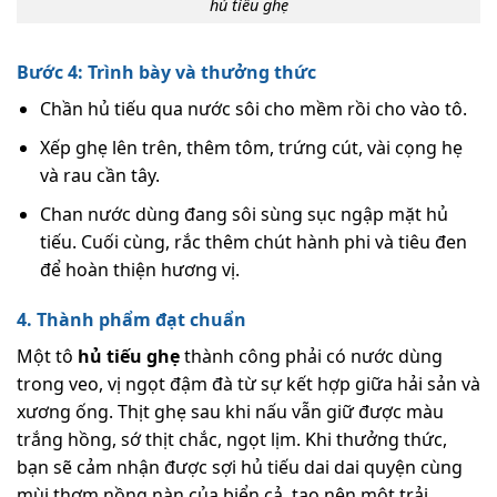
hủ tiếu ghẹ
Bước 4: Trình bày và thưởng thức
Chần hủ tiếu qua nước sôi cho mềm rồi cho vào tô.
Xếp ghẹ lên trên, thêm tôm, trứng cút, vài cọng hẹ
và rau cần tây.
Chan nước dùng đang sôi sùng sục ngập mặt hủ
tiếu. Cuối cùng, rắc thêm chút hành phi và tiêu đen
để hoàn thiện hương vị.
4. Thành phẩm đạt chuẩn
Một tô
hủ tiếu ghẹ
thành công phải có nước dùng
trong veo, vị ngọt đậm đà từ sự kết hợp giữa hải sản và
xương ống. Thịt ghẹ sau khi nấu vẫn giữ được màu
trắng hồng, sớ thịt chắc, ngọt lịm. Khi thưởng thức,
bạn sẽ cảm nhận được sợi hủ tiếu dai dai quyện cùng
mùi thơm nồng nàn của biển cả, tạo nên một trải