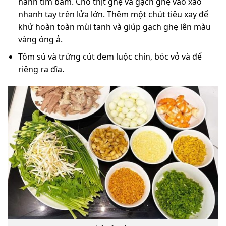
hành tím băm. Cho thịt ghẹ và gạch ghẹ vào xào
nhanh tay trên lửa lớn. Thêm một chút tiêu xay để
khử hoàn toàn mùi tanh và giúp gạch ghẹ lên màu
vàng óng ả.
Tôm sú và trứng cút đem luộc chín, bóc vỏ và để
riêng ra đĩa.