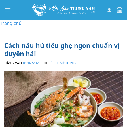
Bỏ
qua
nội
Trang chủ
dung
Cách nấu hủ tiếu ghẹ ngon chuẩn vị
duyên hải
ĐĂNG VÀO
01/02/2026
BỞI
LÊ THỊ MỸ DUNG