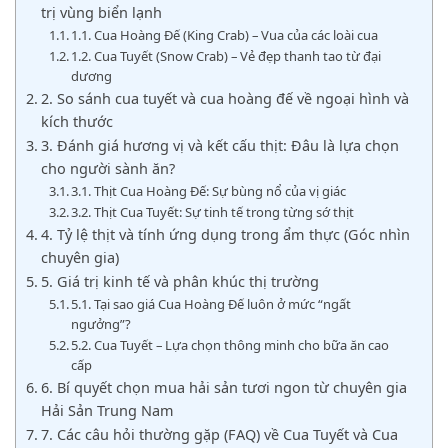
trị vùng biển lạnh
1.1. Cua Hoàng Đế (King Crab) – Vua của các loài cua
1.2. Cua Tuyết (Snow Crab) – Vẻ đẹp thanh tao từ đại
dương
2. So sánh cua tuyết và cua hoàng đế về ngoại hình và
kích thước
3. Đánh giá hương vị và kết cấu thịt: Đâu là lựa chọn
cho người sành ăn?
3.1. Thịt Cua Hoàng Đế: Sự bùng nổ của vị giác
3.2. Thịt Cua Tuyết: Sự tinh tế trong từng sớ thịt
4. Tỷ lệ thịt và tính ứng dụng trong ẩm thực (Góc nhìn
chuyên gia)
5. Giá trị kinh tế và phân khúc thị trường
5.1. Tại sao giá Cua Hoàng Đế luôn ở mức “ngất
ngưởng”?
5.2. Cua Tuyết – Lựa chọn thông minh cho bữa ăn cao
cấp
6. Bí quyết chọn mua hải sản tươi ngon từ chuyên gia
Hải Sản Trung Nam
7. Các câu hỏi thường gặp (FAQ) về Cua Tuyết và Cua