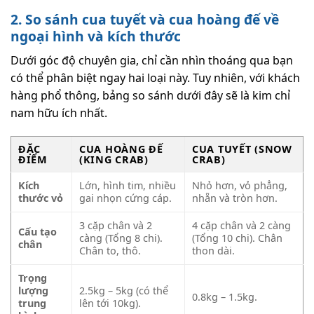
2. So sánh cua tuyết và cua hoàng đế về
ngoại hình và kích thước
Dưới góc độ chuyên gia, chỉ cần nhìn thoáng qua bạn
có thể phân biệt ngay hai loại này. Tuy nhiên, với khách
hàng phổ thông, bảng so sánh dưới đây sẽ là kim chỉ
nam hữu ích nhất.
ĐẶC
CUA HOÀNG ĐẾ
CUA TUYẾT (SNOW
ĐIỂM
(KING CRAB)
CRAB)
Kích
Lớn, hình tim, nhiều
Nhỏ hơn, vỏ phẳng,
thước vỏ
gai nhọn cứng cáp.
nhẵn và tròn hơn.
3 cặp chân và 2
4 cặp chân và 2 càng
Cấu tạo
càng (Tổng 8 chi).
(Tổng 10 chi). Chân
chân
Chân to, thô.
thon dài.
Trọng
lượng
2.5kg – 5kg (có thể
0.8kg – 1.5kg.
trung
lên tới 10kg).