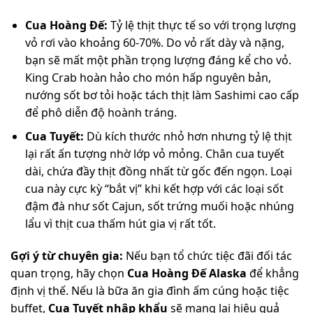
Cua Hoàng Đế:
Tỷ lệ thịt thực tế so với trọng lượng
vỏ rơi vào khoảng 60-70%. Do vỏ rất dày và nặng,
bạn sẽ mất một phần trọng lượng đáng kể cho vỏ.
King Crab hoàn hảo cho món hấp nguyên bản,
nướng sốt bơ tỏi hoặc tách thịt làm Sashimi cao cấp
để phô diễn độ hoành tráng.
Cua Tuyết:
Dù kích thước nhỏ hơn nhưng tỷ lệ thịt
lại rất ấn tượng nhờ lớp vỏ mỏng. Chân cua tuyết
dài, chứa đầy thịt đồng nhất từ gốc đến ngọn. Loại
cua này cực kỳ “bắt vị” khi kết hợp với các loại sốt
đậm đà như sốt Cajun, sốt trứng muối hoặc nhúng
lẩu vì thịt cua thấm hút gia vị rất tốt.
Gợi ý từ chuyên gia:
Nếu bạn tổ chức tiệc đãi đối tác
quan trọng, hãy chọn
Cua Hoàng Đế Alaska
để khẳng
định vị thế. Nếu là bữa ăn gia đình ấm cúng hoặc tiệc
buffet,
Cua Tuyết nhập khẩu
sẽ mang lại hiệu quả