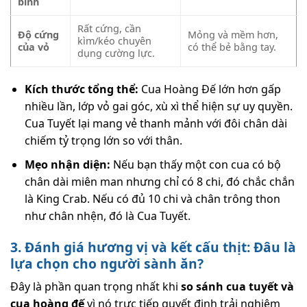
bình
Rất cứng, cần
Độ cứng
Mỏng và mềm hơn,
kìm/kéo chuyên
của vỏ
có thể bẻ bằng tay.
dụng cường lực.
Kích thước tổng thể:
Cua Hoàng Đế lớn hơn gấp
nhiều lần, lớp vỏ gai góc, xù xì thể hiện sự uy quyền.
Cua Tuyết lại mang vẻ thanh mảnh với đôi chân dài
chiếm tỷ trọng lớn so với thân.
Mẹo nhận diện:
Nếu bạn thấy một con cua có bộ
chân dài miên man nhưng chỉ có 8 chi, đó chắc chắn
là King Crab. Nếu có đủ 10 chi và chân trông thon
như chân nhện, đó là Cua Tuyết.
3. Đánh giá hương vị và kết cấu thịt: Đâu là
lựa chọn cho người sành ăn?
Đây là phần quan trọng nhất khi
so sánh cua tuyết và
cua hoàng đế
vì nó trực tiếp quyết định trải nghiệm