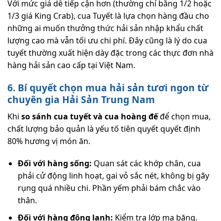
Với mức giá dễ tiếp cận hơn (thường chỉ bằng 1/2 hoặc
1/3 giá King Crab), cua Tuyết là lựa chọn hàng đầu cho
những ai muốn thưởng thức hải sản nhập khẩu chất
lượng cao mà vẫn tối ưu chi phí. Đây cũng là lý do cua
tuyết thường xuất hiện dày đặc trong các thực đơn nhà
hàng hải sản cao cấp tại Việt Nam.
6. Bí quyết chọn mua hải sản tươi ngon từ
chuyên gia Hải Sản Trung Nam
Khi
so sánh cua tuyết và cua hoàng đế
để chọn mua,
chất lượng bảo quản là yếu tố tiên quyết quyết định
80% hương vị món ăn.
Đối với hàng sống:
Quan sát các khớp chân, cua
phải cử động linh hoạt, gai vỏ sắc nét, không bị gãy
rụng quá nhiều chi. Phần yếm phải bám chắc vào
thân.
Đối với hàng đông lạnh:
Kiểm tra lớp mạ băng.