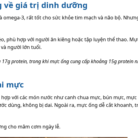
về giá trị dinh dưỡng
t và omega-3, rất tốt cho sức khỏe tim mạch và não bộ. Như
o, phù hợp với người ăn kiêng hoặc tập luyện thể thao. Mự
 và người lớn tuổi.
17g protein, trong khi mực ống cung cấp khoảng 15g protein n
ại mực
hù hợp với các món nước như canh chua mực, bún mực, mực
ớc dùng, không bị dai. Ngoài ra, mực ống dễ cắt khoanh, t
ưởng cho mâm cơm ngày lễ.