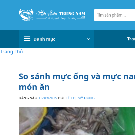
Bỏ
qua
Tìm
kiếm:
nội
dung
Tra
Danh mục
Trang chủ
So sánh mực ống và mực nan
món ăn
ĐĂNG VÀO
16/09/2025
BỞI
LÊ THỊ MỸ DUNG