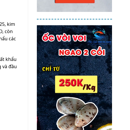
25, kim
D, còn
hẩu các
ất khẩu
g và đầu