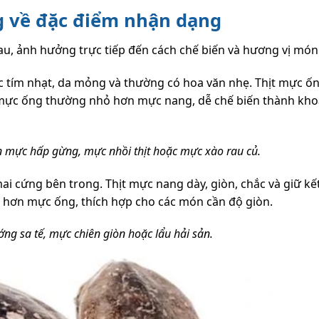
 về đặc điểm nhận dạng
hau, ảnh hưởng trực tiếp đến cách chế biến và hương vị món
ặc tím nhạt, da mỏng và thường có hoa văn nhẹ. Thịt mực 
c mực ống thường nhỏ hơn mực nang, dễ chế biến thành kh
n mực hấp gừng, mực nhồi thịt hoặc mực xào rau củ.
i cứng bên trong. Thịt mực nang dày, giòn, chắc và giữ kết
n hơn mực ống, thích hợp cho các món cần độ giòn.
g sa tế, mực chiên giòn hoặc lẩu hải sản.