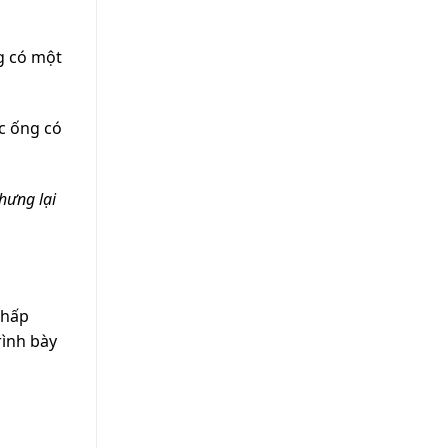
ng có một
c ống có
hưng lại
 hấp
rình bày