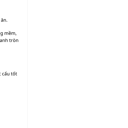
 ăn.
ống mềm,
oanh tròn
 cấu tốt