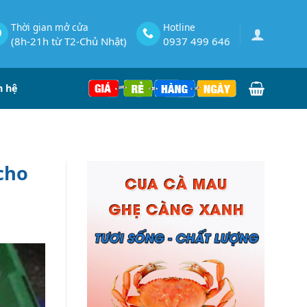
Thời gian mở cửa
Hotline
(8h-21h từ T2-Chủ Nhật)
0937 499 646
n hệ
cho