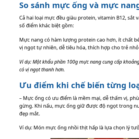
So sánh mực ống và mực nang 
Cả hai loại mực đều giàu protein, vitamin B12, sắ
số điểm khác biệt gồm:
Mực nang có hàm lượng protein cao hơn, ít chất bé
vị ngọt tự nhiên, dễ tiêu hóa, thích hợp cho trẻ nhỏ
Ví dụ: Một khẩu phần 100g mực nang cung cấp khoảng 
có vị ngọt thanh hơn.
Ưu điểm khi chế biến từng lo
– Mực ống có ưu điểm là mềm mại, dễ thấm vị, p
gừng. Khi nấu, mực ống giữ được độ ngọt trong nư
đẹp mắt.
Ví dụ: Món mực ống nhồi thịt hấp là lựa chọn lý t