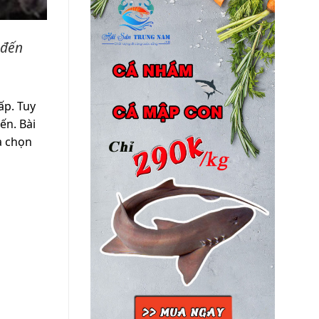
 đến
ấp. Tuy
ến. Bài
a chọn