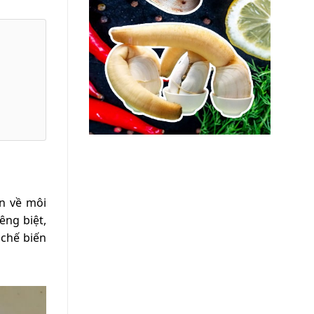
ơn về môi
êng biệt,
 chế biến