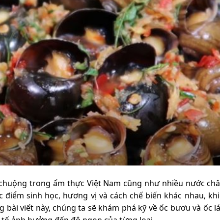
ưa chuộng trong ẩm thực Việt Nam cũng như nhiều nước ch
 điểm sinh học, hương vị và cách chế biến khác nhau, kh
bài viết này, chúng ta sẽ khám phá kỹ về ốc bươu và ốc lá
u tố ảnh hưởng đến độ ngon của từng loại.