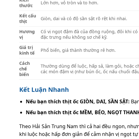
Lớn hơn, vỏ tròn và to hơn.
thước
Kết cấu
Giòn, dai và có độ sần sật
rõ rệt khi nhai.
thịt
Hương
Có vị
ngọt đậm đà
của đồng ruộng, đôi khi có
vị
đặc trưng nếu không sơ chế kỹ.
Giá trị
Phổ biến, giá thành thường rẻ hơn.
kinh tế
Cách
Thường dùng để luộc, hấp sả, làm gỏi, hoặc c
chế
các món đậm vị (như bún ốc, ốc nấu chuối đậu
biến
Kết Luận Nhanh
Nếu bạn thích thịt ốc GIÒN, DAI, SẦN SẬT:
Bạn
Nếu bạn thích thịt ốc MỀM, BÉO, NGỌT THAN
Theo Hải Sản Trung Nam thì cả hai đều ngon, nhưn
khi luộc hoặc hấp đơn giản để cảm nhận vị ngọt tự