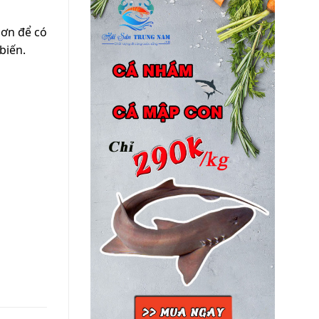
hơn để có
biến.