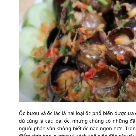
Ốc bươu và ốc lác là hai loại ốc phổ biến được 
dù cùng là các loại ốc, nhưng chúng có những đặc
người phân vân không biết ốc nào ngon hơn. Trong 
điểm sinh học, hương vị, cách chế biến đến các yế