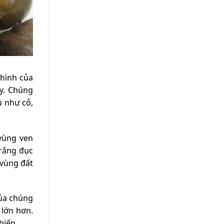
 hình của
y. Chúng
ú như cỏ,
 vùng ven
trắng đục
 vùng đất
của chúng
 lớn hơn.
biến.