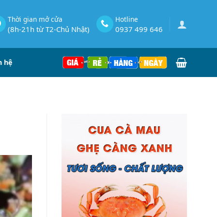
Thời gian mở cửa
Hotline
(8h-21h từ T2-Chủ Nhật)
0937 499 646
n hệ