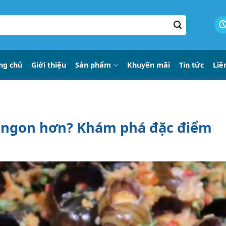
ng chủ
Giới thiệu
Sản phẩm
Khuyến mãi
Tin tức
Liê
o ngon hơn? Khám phá đặc điểm