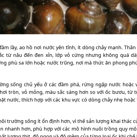
 lầy, ao hồ nơi nước yên tĩnh, ít dòng chảy mạnh. Thân
sắc từ nâu đến đen xỉn, lớp vỏ cứng nhưng không quá dà
ợng phù sa lớn hoặc nước trũng, nơi mà thức ăn phong ph
trường sống chủ yếu ở các đầm phá, rừng ngập nước hoặc
 hơi tròn, vỏ mỏng, màu sắc sáng hơn so với ốc bươu, từ 
ặt nước, thích hợp với các khu vực có dòng chảy nhẹ hoặc
i trường sống ít ổn định hơn, vì thế sản lượng khai thác 
ản nhanh hơn, phù hợp với các mô hình nuôi trồng quy mô
t lượng thịt, độ ngon và độ mềm của từng loại ốc khi chế 