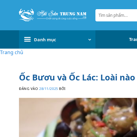
Bỏ
qua
Tìm
kiếm:
nội
dung
Tra
Danh mục
Trang chủ
Ốc Bươu và Ốc Lác: Loài nà
ĐĂNG VÀO
28/11/2025
BỞI