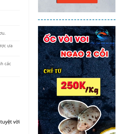
.
ơu.
ược ưa
nh các
tuyệt vời