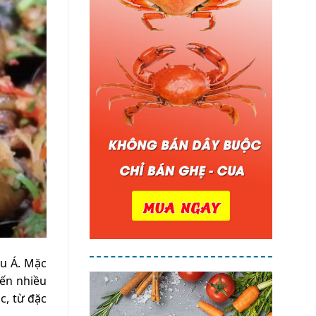
âu Á. Mặc
iến nhiều
c, từ đặc