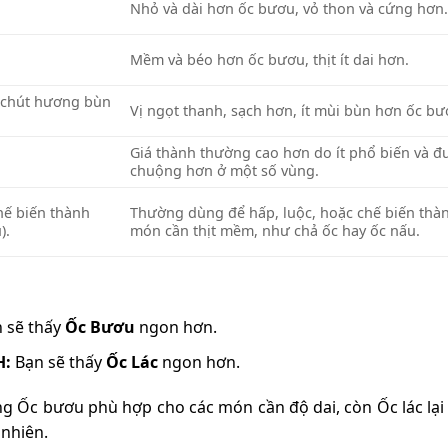
Nhỏ và dài hơn ốc bươu, vỏ thon và cứng hơn
Mềm và béo hơn
ốc bươu, thịt ít dai hơn.
 chút hương bùn
Vị
ngọt thanh, sạch
hơn, ít mùi bùn hơn ốc bư
Giá thành thường cao hơn do ít phổ biến và đ
chuộng hơn ở một số vùng.
hế biến thành
Thường dùng để hấp, luộc, hoặc chế biến thà
).
món cần thịt mềm, như
chả ốc
hay ốc nấu.
 sẽ thấy
Ốc Bươu
ngon hơn.
H:
Bạn sẽ thấy
Ốc Lác
ngon hơn.
g Ốc bươu phù hợp cho các món cần độ dai, còn Ốc lác lại 
 nhiên.