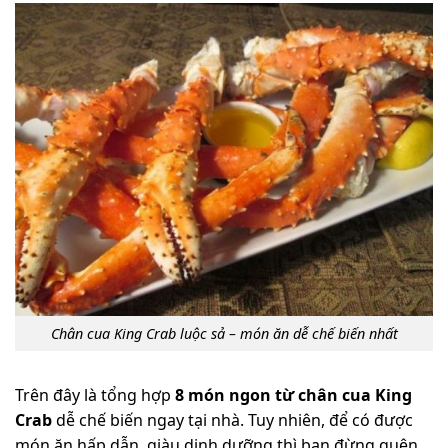
Chân cua King Crab luộc sả – món ăn dễ chế biến nhất
Trên đây là tổng hợp
8 món ngon từ chân cua King
Crab
dễ chế biến ngay tại nhà. Tuy nhiên, để có được
món ăn hấp dẫn, giàu dinh dưỡng thì bạn đừng quên