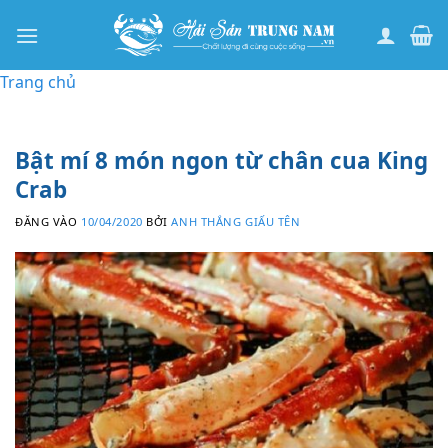
Bỏ
qua
nội
Trang chủ
dung
Bật mí 8 món ngon từ chân cua King
Crab
ĐĂNG VÀO
10/04/2020
BỞI
ANH THẮNG GIẤU TÊN