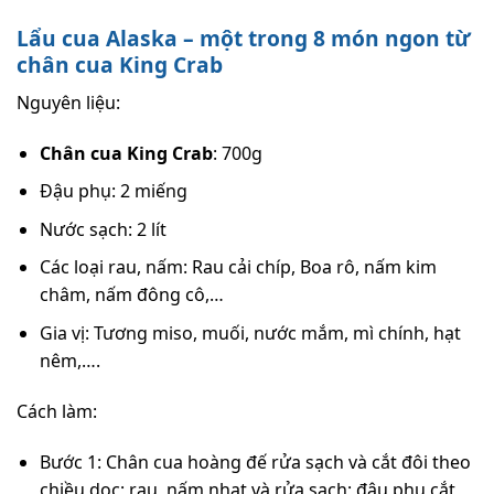
Lẩu cua Alaska – một trong 8 món ngon từ
chân cua King Crab
Nguyên liệu:
Chân cua King Crab
: 700g
Đậu phụ: 2 miếng
Nước sạch: 2 lít
Các loại rau, nấm: Rau cải chíp, Boa rô, nấm kim
châm, nấm đông cô,…
Gia vị: Tương miso, muối, nước mắm, mì chính, hạt
nêm,….
Cách làm:
Bước 1: Chân cua hoàng đế rửa sạch và cắt đôi theo
chiều dọc; rau, nấm nhạt và rửa sạch; đậu phụ cắt