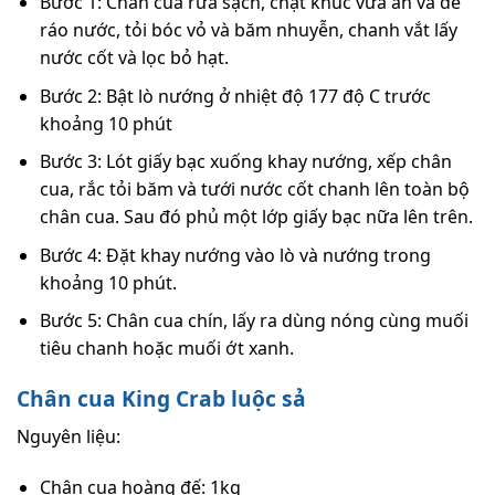
Bước 1: Chân cua rửa sạch, chặt khúc vừa ăn và để
ráo nước, tỏi bóc vỏ và băm nhuyễn, chanh vắt lấy
nước cốt và lọc bỏ hạt.
Bước 2: Bật lò nướng ở nhiệt độ 177 độ C trước
khoảng 10 phút
Bước 3: Lót giấy bạc xuống khay nướng, xếp chân
cua, rắc tỏi băm và tưới nước cốt chanh lên toàn bộ
chân cua. Sau đó phủ một lớp giấy bạc nữa lên trên.
Bước 4: Đặt khay nướng vào lò và nướng trong
khoảng 10 phút.
Bước 5: Chân cua chín, lấy ra dùng nóng cùng muối
tiêu chanh hoặc muối ớt xanh.
Chân cua King Crab luộc sả
Nguyên liệu:
Chân cua hoàng đế: 1kg