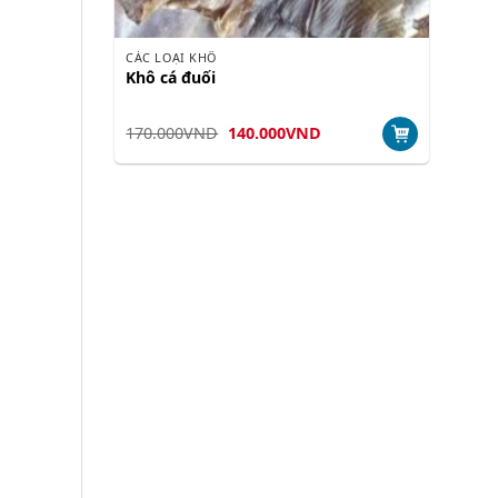
CÁC LOẠI KHÔ
Khô cá đuối
Giá
Giá
170.000
VND
140.000
VND
gốc
hiện
là:
tại
170.000VND.
là:
140.000VND.