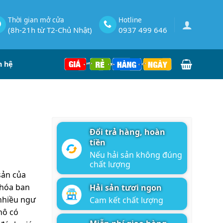
Thời gian mở cửa
Hotline
(8h-21h từ T2-Chủ Nhật)
0937 499 646
n hệ
Đổi trả hàng, hoàn
tiền
Nếu hải sản không đúng
chất lượng
sản của
 hóa ban
Hải sản tươi ngon
ND.
 nhiều ngư
Cam kết chất lượng
hô có