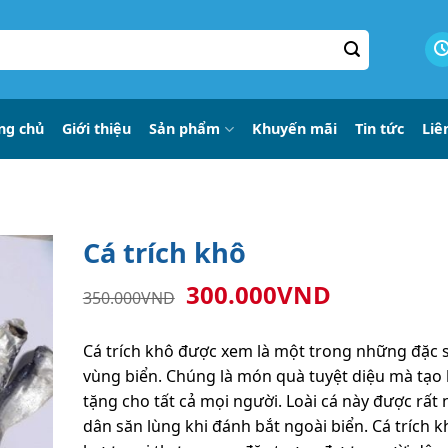
ng chủ
Giới thiệu
Sản phẩm
Khuyến mãi
Tin tức
Liê
Cá trích khô
Giá
Giá
300.000
VND
350.000
VND
gốc
hiện
là:
tại
Cá trích khô được xem là một trong những đặc 
350.000VND.
là:
vùng biển. Chúng là món quà tuyệt diệu mà tạo
300.000V
tặng cho tất cả mọi người. Loài cá này được rất
dân săn lùng khi đánh bắt ngoài biển. Cá trích k