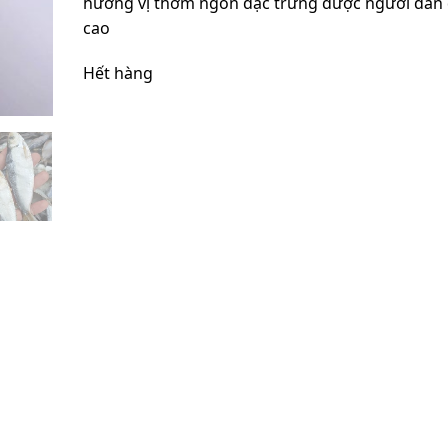
hương vị thơm ngon đặc trưng được người dân 
cao
Hết hàng