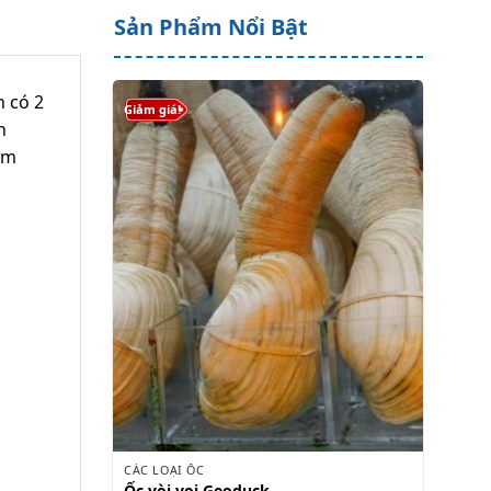
Sản Phẩm Nổi Bật
h có 2
Giảm giá!
n
ẩm
CÁC LOẠI ỐC
Ốc vòi voi Geoduck