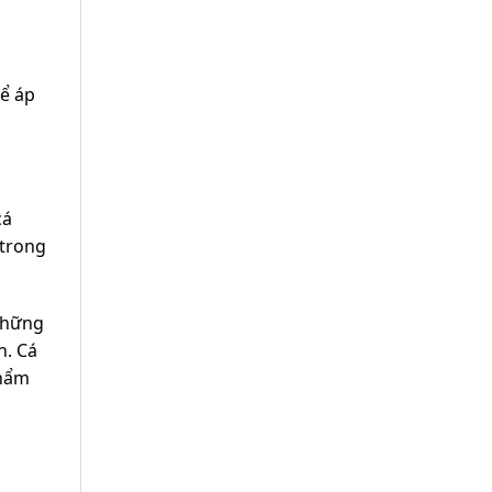
hể áp
cá
 trong
 Những
n. Cá
phẩm