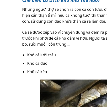
Chế biến cá trích khô như thế nào?
Những người thợ sẽ chọn ra con cá còn tươi, 
hiện cẩn thận tỉ mỉ, nếu cá không tươi thì th
con, sử dụng con dao khứa thân cá ra làm đôi.
Cá sẽ được xếp vào vỉ chuyên dụng và đem ra p
trước khi phơi để cá khô đậm vị hơn. Người ta
bọ, ruồi muỗi, côn trùng,…
Khô cá lưỡi trâu
Khô cá đuối
Khô cá kèo