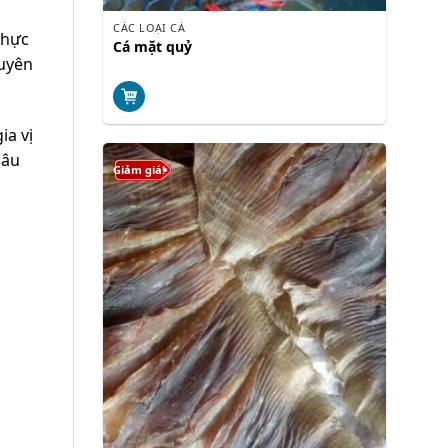
CÁC LOẠI CÁ
thực
Cá mặt quỷ
guyên
ia vị
sâu
Giảm giá!