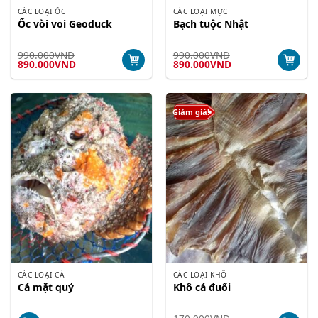
CÁC LOẠI ỐC
CÁC LOẠI MỰC
Ốc vòi voi Geoduck
Bạch tuộc Nhật
990.000
VND
990.000
VND
Giá
Giá
Giá
Giá
890.000
VND
890.000
VND
gốc
hiện
gốc
hiện
là:
tại
là:
tại
990.000VND.
là:
990.000VND.
là:
890.000VND.
890.000VND.
Giảm giá!
CÁC LOẠI CÁ
CÁC LOẠI KHÔ
Cá mặt quỷ
Khô cá đuối