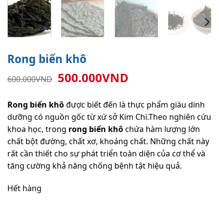
Rong biển khô
Giá
Giá
500.000
VND
600.000
VND
gốc
hiện
là:
tại
Rong biển khô
được biết đến là thực phẩm giàu dinh
600.000VND.
là:
dưỡng có nguồn gốc từ xứ sở Kim Chi.Theo nghiên cứu
500.000VND.
khoa học, trong
rong biển khô
chứa hàm lượng lớn
chất bột đường, chất xơ, khoáng chất. Những chất này
rất cần thiết cho sự phát triển toàn diện của cơ thể và
tăng cường khả năng chống bệnh tật hiệu quả.
Hết hàng