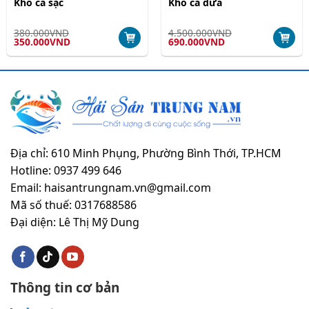
Khô cá sặc
Khô cá dứa
380.000
VND
4.500.000
VND
Giá
Giá
Giá
Giá
350.000
VND
690.000
VND
gốc
hiện
gốc
hiện
là:
tại
là:
tại
380.000VND.
là:
4.500.000VND.
là:
350.000VND.
690.000VND.
Địa chỉ: 610 Minh Phụng, Phường Bình Thới, TP.HCM
Hotline: 0937 499 646
Email: haisantrungnam.vn@gmail.com
Mã số thuế: 0317688586
Đại diện: Lê Thị Mỹ Dung
Thông tin cơ bản