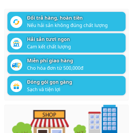
Đổi trả hàng, hoàn tiền
Nếu hải sản không đúng chất lượng
Hải sản tươi ngon
Cam kết chất lượng
Miễn phí giao hàng
Cho hóa đơn từ 500,000đ
Đóng gói gọn gàng
Sạch và tiện lợi