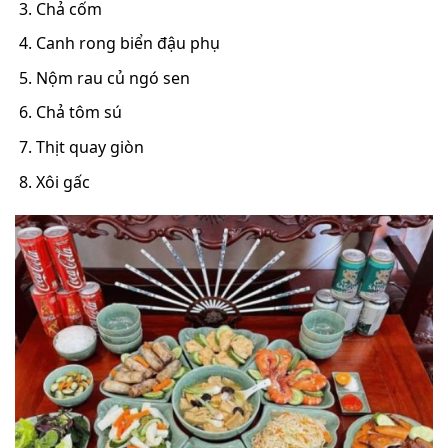
Chả cốm
Canh rong biển đậu phụ
Nộm rau củ ngó sen
Chả tôm sú
Thịt quay giòn
Xôi gấc