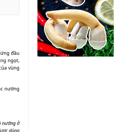
 đứng đầu
ắng ngọt,
 của vùng
oặc nướng
đó nướng ở
được dùng