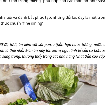
ần như tan trong miệng, phù hợp cho các món ăn như sash
h nuôi và đánh bắt phức tạp, nhưng đổi lại, đây là một tr
hực chuẩn “fine dining”.
giữ độ tươi, ăn kèm với sốt ponzu (hỗn hợp nước tương, nước c
h lá thái nhỏ. Món ăn này tôn lên vị ngọt tinh tế của cá bơn, k
à sang trọng, thường thấy trong các nhà hàng Nhật Bản cao cấp