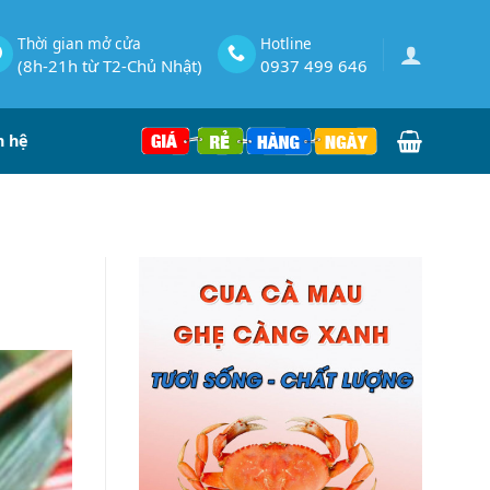
Thời gian mở cửa
Hotline
(8h-21h từ T2-Chủ Nhật)
0937 499 646
n hệ