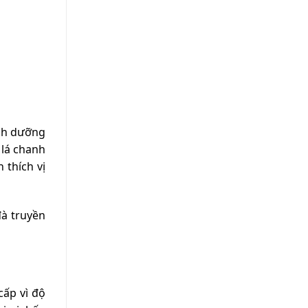
inh dưỡng
 lá chanh
 thích vị
đà truyền
cấp vì độ