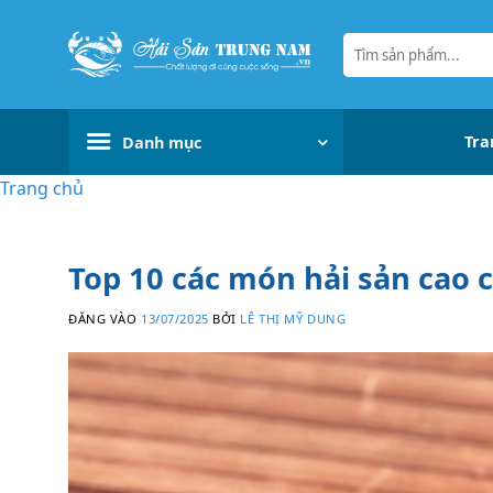
Bỏ
qua
Tìm
kiếm:
nội
dung
Tra
Danh mục
Trang chủ
Top 10 các món hải sản cao 
ĐĂNG VÀO
13/07/2025
BỞI
LÊ THỊ MỸ DUNG