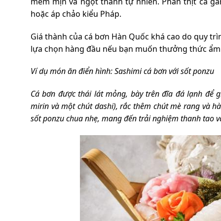
mềm mịn và ngọt thanh tự nhiên. Phần thịt cá g
hoặc áp chảo kiểu Pháp.
Giá thành của cá bơn Hàn Quốc khá cao do quy trìn
lựa chọn hàng đầu nếu bạn muốn thưởng thức ẩm t
Ví dụ món ăn điển hình: Sashimi cá bơn với sốt ponzu
Cá bơn được thái lát mỏng, bày trên đĩa đá lạnh để 
mirin và một chút dashi), rắc thêm chút mè rang và hàn
sốt ponzu chua nhẹ, mang đến trải nghiệm thanh tao v