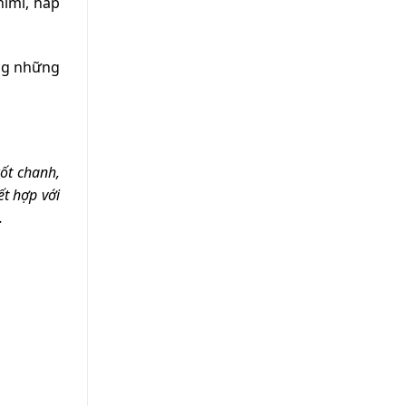
imi, hấp
ong những
ốt chanh,
ết hợp với
.