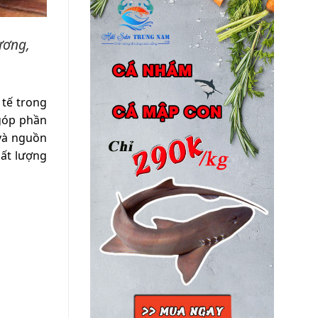
ương,
 tế trong
góp phần
 và nguồn
hất lượng