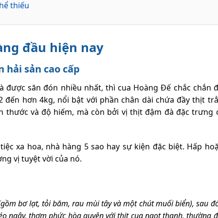
hể thiếu
àng đầu hiện nay
 hải sản cao cấp
và được săn đón nhiều nhất, thì cua Hoàng Đế chắc chắn
2 đến hơn 4kg, nổi bật với phần chân dài chứa đầy thịt tr
h thước và độ hiếm, mà còn bởi vị thịt đậm đà đặc trưng
 tiệc xa hoa, nhà hàng 5 sao hay sự kiện đặc biệt. Hấp h
g vị tuyệt vời của nó.
(gồm bơ lạt, tỏi băm, rau mùi tây và một chút muối biển), sau 
o ngậy, thơm phức hòa quyện với thịt cua ngọt thanh, thường 