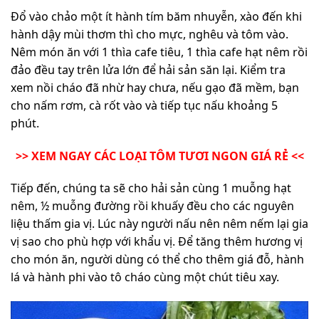
Đổ vào chảo một ít hành tím băm nhuyễn, xào đến khi
hành dậy mùi thơm thì cho mực, nghêu và tôm vào.
Nêm món ăn với 1 thìa cafe tiêu, 1 thìa cafe hạt nêm rồi
đảo đều tay trên lửa lớn để hải sản săn lại. Kiểm tra
xem nồi cháo đã nhừ hay chưa, nếu gạo đã mềm, bạn
cho nấm rơm, cà rốt vào và tiếp tục nấu khoảng 5
phút.
>> XEM NGAY CÁC LOẠI TÔM TƯƠI NGON GIÁ RẺ <<
Tiếp đến, chúng ta sẽ cho hải sản cùng 1 muỗng hạt
nêm, ½ muỗng đường rồi khuấy đều cho các nguyên
liệu thấm gia vị. Lúc này người nấu nên nêm nếm lại gia
vị sao cho phù hợp với khẩu vị. Để tăng thêm hương vị
cho món ăn, người dùng có thể cho thêm giá đỗ, hành
lá và hành phi vào tô cháo cùng một chút tiêu xay.