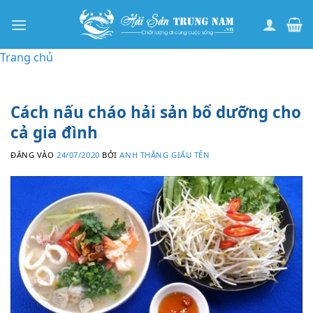
Bỏ
qua
nội
Trang chủ
dung
Cách nấu cháo hải sản bổ dưỡng cho
cả gia đình
ĐĂNG VÀO
24/07/2020
BỞI
ANH THẮNG GIẤU TÊN