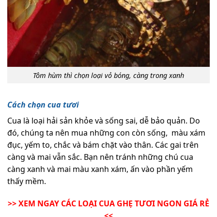
Tôm hùm thì chọn loại vỏ bóng, càng trong xanh
Cách chọn cua tươi
Cua là loại hải sản khỏe và sống sai, dễ bảo quản. Do
đó, chúng ta nên mua những con còn sống, màu xám
đục, yếm to, chắc và bám chặt vào thân. Các gai trên
càng và mai vẫn sắc. Bạn nên tránh những chú cua
càng xanh và mai màu xanh xám, ấn vào phần yếm
thấy mềm.
>> XEM NGAY CÁC LOẠI CUA GHẸ TƯƠI NGON GIÁ RẺ
<<