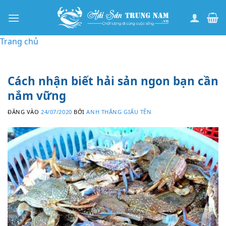
Bỏ
qua
nội
Trang chủ
dung
Cách nhận biết hải sản ngon bạn cần
nắm vững
ĐĂNG VÀO
24/07/2020
BỞI
ANH THẮNG GIẤU TÊN