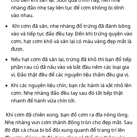
cho đến khi săn lại. Suốt quá trình này, nên nhẹ
nhàng đảo nhẹ tay liên tục để cơm không bị dính
vào nhau.
Khi cơm đã săn, nhẹ nhàng đổ trứng đã đánh bông
vào và tiếp tục đảo đều tay. Đến khi trứng quyện vào
cơm, hạt cơm khô và săn lại có màu vàng đẹp mắt là
được.
Nếu hạt cơm đã săn lại, trứng đã khô thì bạn đổ tiếp
phần rau củ đã nấu vào và bắt đầu nêm các loại gia
vị. Đảo thật đều để các nguyên liệu thấm đều gia vị.
Khi các nguyên liệu chín, bạn rắc hành lá xắt nhỏ lên
cơm. Nhẹ nhàng đảo đều tay sau đó tắt bếp thật
nhanh để hành vừa chín tới.
Khi cơm đã chiên xong, bạn đổ cơm ra đĩa nông lòng.
Nhẹ nhàng vun cơm thành đống tròn cho đẹp mắt. Sau
đó đặt cà chua bi bổ đôi xung quanh để trang trí lên