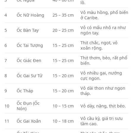
lồ.
Vỏ màu hồng, phổ biến
4
Ốc Nữ Hoàng
25 – 35 cm
ở Caribe.
Vỏ có mấu nhô ra như
5
Ốc Bàn Tay
20 – 25 cm
ngón tay.
Thịt chắc, ngọt, vỏ
6
Ốc Tai Tượng
15 – 25 cm
xoắn rộng.
Thịt thơm, béo, rất phổ
7
Ốc Giác Đen
15 – 25 cm
biến.
Vỏ nhiều gai, nướng
8
Ốc Gai Sư Tử
15 – 20 cm
cực ngon.
Vỏ dài thon như ngọn
9
Ốc Tháp
15 – 20 cm
tháp.
Ốc Đụn (Ốc
10
10 – 15 cm
Vỏ dày, nặng, thịt béo.
Nón)
Vỏ cầu kỳ, giá trị sưu
11
Ốc Gai Xoắn
10 – 18 cm
tầm cao.