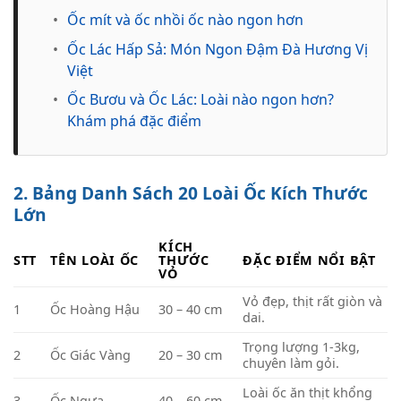
•
Ốc mít và ốc nhồi ốc nào ngon hơn
•
Ốc Lác Hấp Sả: Món Ngon Đậm Đà Hương Vị
Việt
•
Ốc Bươu và Ốc Lác: Loài nào ngon hơn?
Khám phá đặc điểm
2. Bảng Danh Sách 20 Loài Ốc Kích Thước
Lớn
KÍCH
STT
TÊN LOÀI ỐC
THƯỚC
ĐẶC ĐIỂM NỔI BẬT
VỎ
Vỏ đẹp, thịt rất giòn và
1
Ốc Hoàng Hậu
30 – 40 cm
dai.
Trọng lượng 1-3kg,
2
Ốc Giác Vàng
20 – 30 cm
chuyên làm gỏi.
Loài ốc ăn thịt khổng
3
Ốc Ngựa
40 – 60 cm