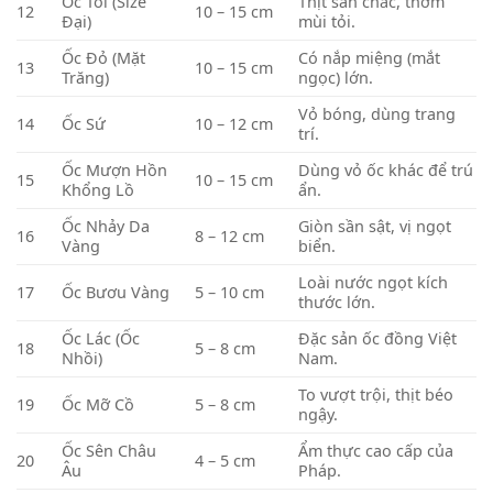
Ốc Tỏi (Size
Thịt săn chắc, thơm
12
10 – 15 cm
Đại)
mùi tỏi.
Ốc Đỏ (Mặt
Có nắp miệng (mắt
13
10 – 15 cm
Trăng)
ngọc) lớn.
Vỏ bóng, dùng trang
14
Ốc Sứ
10 – 12 cm
trí.
Ốc Mượn Hồn
Dùng vỏ ốc khác để trú
15
10 – 15 cm
Khổng Lồ
ẩn.
Ốc Nhảy Da
Giòn sần sật, vị ngọt
16
8 – 12 cm
Vàng
biển.
Loài nước ngọt kích
17
Ốc Bươu Vàng
5 – 10 cm
thước lớn.
Ốc Lác (Ốc
Đặc sản ốc đồng Việt
18
5 – 8 cm
Nhồi)
Nam.
To vượt trội, thịt béo
19
Ốc Mỡ Cồ
5 – 8 cm
ngậy.
Ốc Sên Châu
Ẩm thực cao cấp của
20
4 – 5 cm
Âu
Pháp.