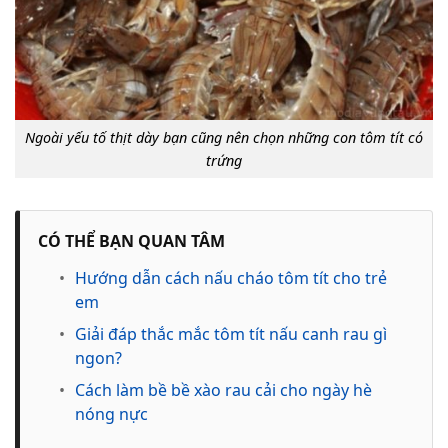
Ngoài yếu tố thịt dày bạn cũng nên chọn những con tôm tít có
trứng
CÓ THỂ BẠN QUAN TÂM
•
Hướng dẫn cách nấu cháo tôm tít cho trẻ
em
•
Giải đáp thắc mắc tôm tít nấu canh rau gì
ngon?
•
Cách làm bề bề xào rau cải cho ngày hè
nóng nực