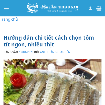
Bỏ
qua
nội
Trang chủ
dung
Hướng dẫn chi tiết cách chọn tôm
tít ngon, nhiều thịt
ĐĂNG VÀO
19/04/2020
BỞI
ANH THẮNG GIẤU TÊN