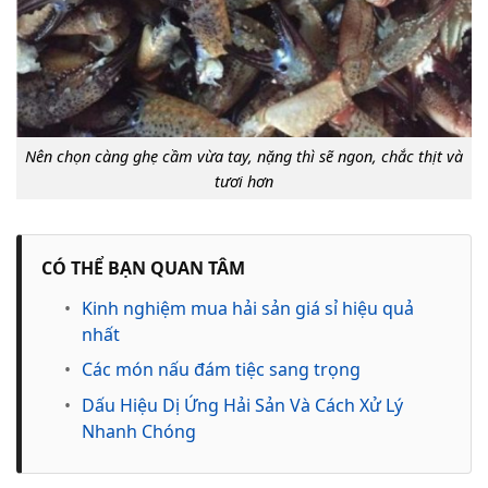
Nên chọn càng ghẹ cầm vừa tay, nặng thì sẽ ngon, chắc thịt và
tươi hơn
CÓ THỂ BẠN QUAN TÂM
•
Kinh nghiệm mua hải sản giá sỉ hiệu quả
nhất
•
Các món nấu đám tiệc sang trọng
•
Dấu Hiệu Dị Ứng Hải Sản Và Cách Xử Lý
Nhanh Chóng