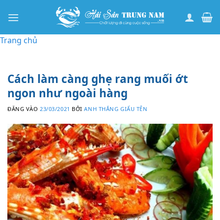
Bỏ
qua
nội
Trang chủ
dung
Cách làm càng ghẹ rang muối ớt
ngon như ngoài hàng
ĐĂNG VÀO
23/03/2021
BỞI
ANH THẮNG GIẤU TÊN