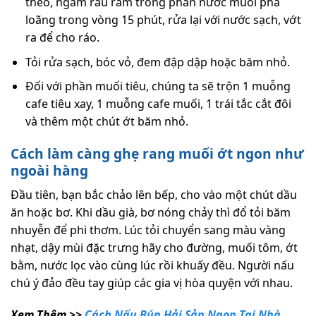
theo, ngâm rau răm trong phần nước muối pha
loãng trong vòng 15 phút, rửa lại với nước sạch, vớt
ra để cho ráo.
Tỏi rửa sạch, bóc vỏ, đem đập dập hoặc băm nhỏ.
Đối với phần muối tiêu, chúng ta sẽ trộn 1 muỗng
cafe tiêu xay, 1 muỗng cafe muối, 1 trái tắc cắt đôi
và thêm một chút ớt băm nhỏ.
Cách làm càng ghẹ rang muối ớt ngon như
ngoài hàng
Đầu tiên, bạn bắc chảo lên bếp, cho vào một chút dầu
ăn hoặc bơ. Khi dầu già, bơ nóng chảy thì đổ tỏi băm
nhuyễn để phi thơm. Lúc tỏi chuyển sang màu vàng
nhạt, dậy mùi đặc trưng hãy cho đường, muối tôm, ớt
bằm, nước lọc vào cùng lúc rồi khuấy đều. Người nấu
chú ý đảo đều tay giúp các gia vị hòa quyện với nhau.
Xem Thêm >>
Cách Nấu Bún Hải Sản Ngon Tại Nhà