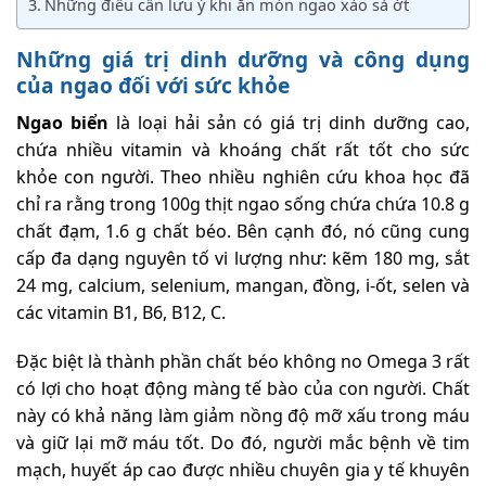
Những điều cần lưu ý khi ăn món ngao xào sả ớt
Những giá trị dinh dưỡng và công dụng
của ngao đối với sức khỏe
Ngao biển
là loại hải sản có giá trị dinh dưỡng cao,
chứa nhiều vitamin và khoáng chất rất tốt cho sức
khỏe con người. Theo nhiều nghiên cứu khoa học đã
chỉ ra rằng trong 100g thịt ngao sống chứa chứa 10.8 g
chất đạm, 1.6 g chất béo. Bên cạnh đó, nó cũng cung
cấp đa dạng nguyên tố vi lượng như: kẽm 180 mg, sắt
24 mg, calcium, selenium, mangan, đồng, i-ốt, selen và
các vitamin B1, B6, B12, C.
Đặc biệt là thành phần chất béo không no Omega 3 rất
có lợi cho hoạt động màng tế bào của con người. Chất
này có khả năng làm giảm nồng độ mỡ xấu trong máu
và giữ lại mỡ máu tốt. Do đó, người mắc bệnh về tim
mạch, huyết áp cao được nhiều chuyên gia y tế khuyên