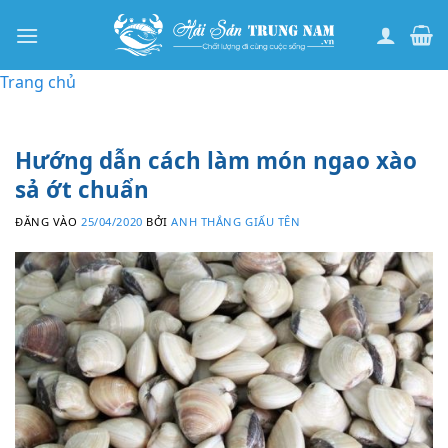
Bỏ
qua
nội
Trang chủ
dung
Hướng dẫn cách làm món ngao xào
sả ớt chuẩn
ĐĂNG VÀO
25/04/2020
BỞI
ANH THẮNG GIẤU TÊN