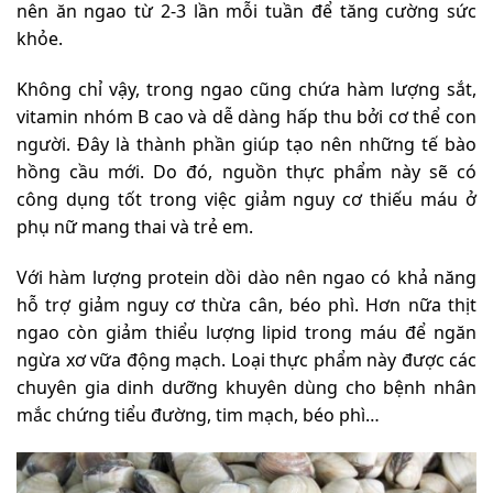
nên ăn ngao từ 2-3 lần mỗi tuần để tăng cường sức
khỏe.
Không chỉ vậy, trong ngao cũng chứa hàm lượng sắt,
vitamin nhóm B cao và dễ dàng hấp thu bởi cơ thể con
người. Đây là thành phần giúp tạo nên những tế bào
hồng cầu mới. Do đó, nguồn thực phẩm này sẽ có
công dụng tốt trong việc giảm nguy cơ thiếu máu ở
phụ nữ mang thai và trẻ em.
Với hàm lượng protein dồi dào nên ngao có khả năng
hỗ trợ giảm nguy cơ thừa cân, béo phì. Hơn nữa thịt
ngao còn giảm thiểu lượng lipid trong máu để ngăn
ngừa xơ vữa động mạch. Loại thực phẩm này được các
chuyên gia dinh dưỡng khuyên dùng cho bệnh nhân
mắc chứng tiểu đường, tim mạch, béo phì…