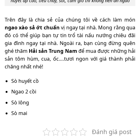
huyết áp cao, tiêu chảy, sốt, cảm gió thì không nên ăn ngao
Trên đây là chia sẻ của chúng tôi về cách làm món
ngao xào sả ớt chuẩn
vị ngay tại nhà. Mong rằng qua
đó có thể
giúp bạn tự tin trổ tài nấu nướng chiêu đãi
gia đình ngay tại nhà. Ngoài ra, bạn cùng đừng quên
ghé thăm
Hải sản Trung Nam
để mua được những hải
sản tôm hùm, cua, ốc….tươi ngon với giá thành phải
chăng nhất nhé!
Sò huyết cồ
Ngao 2 cồi
Sò lông
Sò mai
Đánh giá post