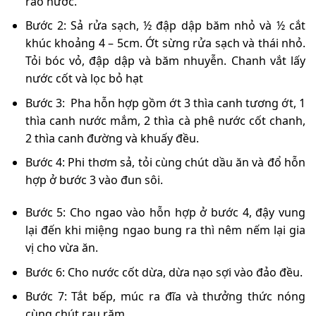
ráo nước.
Bước 2: Sả rửa sạch, ½ đập dập băm nhỏ và ½ cắt
khúc khoảng 4 – 5cm. Ớt sừng rửa sạch và thái nhỏ.
Tỏi bóc vỏ, đập dập và băm nhuyễn. Chanh vắt lấy
nước cốt và lọc bỏ hạt
Bước 3: Pha hỗn hợp gồm ớt 3 thìa canh tương ớt, 1
thìa canh nước mắm, 2 thìa cà phê nước cốt chanh,
2 thìa canh đường và khuấy đều.
Bước 4: Phi thơm sả, tỏi cùng chút dầu ăn và đổ hỗn
hợp ở bước 3 vào đun sôi.
Bước 5: Cho ngao vào hỗn hợp ở bước 4, đậy vung
lại đến khi miệng ngao bung ra thì nêm nếm lại gia
vị cho vừa ăn.
Bước 6: Cho nước cốt dừa, dừa nạo sợi vào đảo đều.
Bước 7: Tắt bếp, múc ra đĩa và thưởng thức nóng
cùng chút rau răm.