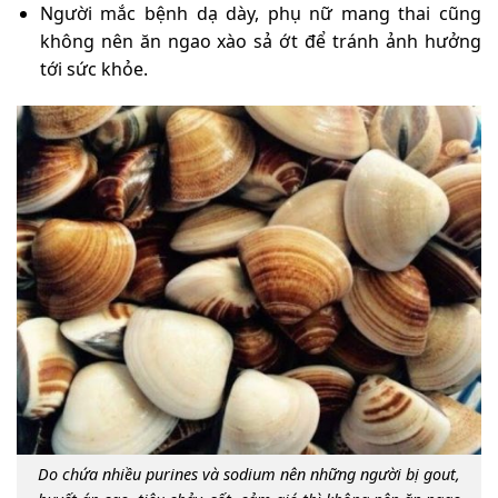
Người mắc bệnh dạ dày, phụ nữ mang thai cũng
không nên ăn ngao xào sả ớt để tránh ảnh hưởng
tới sức khỏe.
Do chứa nhiều purines và sodium nên những người bị gout,