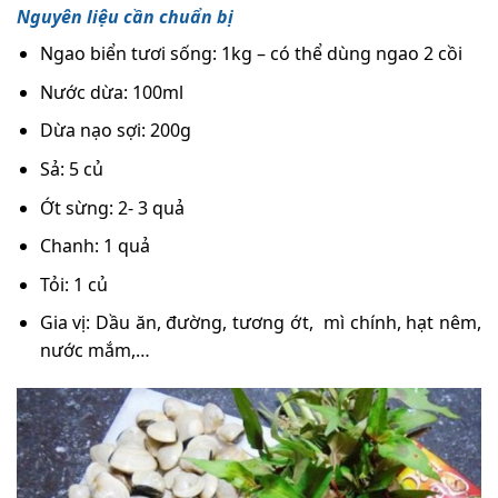
Nguyên liệu cần chuẩn bị
Ngao biển tươi sống: 1kg – có thể dùng ngao 2 cồi
Nước dừa: 100ml
Dừa nạo sợi: 200g
Sả: 5 củ
Ớt sừng: 2- 3 quả
Chanh: 1 quả
Tỏi: 1 củ
Gia vị: Dầu ăn, đường, tương ớt, mì chính, hạt nêm,
nước mắm,…