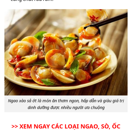
Ngao xào sả ớt là món ăn thơm ngon, hấp dẫn và giàu giá trị
dinh dưỡng được nhiều người ưa chuộng
>> XEM NGAY CÁC LOẠI NGAO, SÒ, ỐC