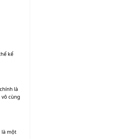
thể kể
chính là
i vô cùng
 là một