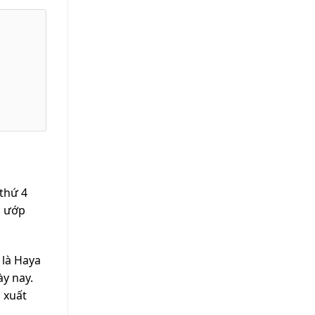
 thứ 4
g ướp
.
 là Haya
ày nay.
 xuất