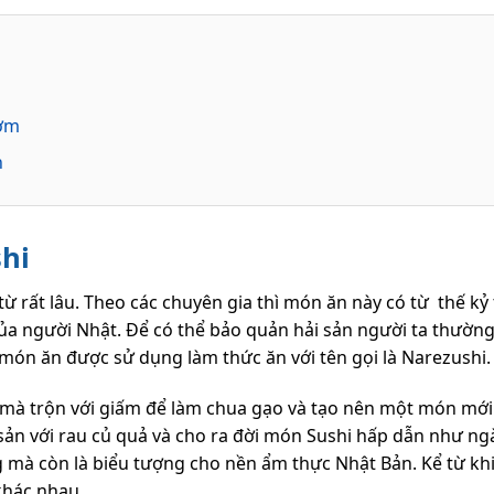
cơm
n
shi
từ rất lâu. Theo các chuyên gia thì món ăn này có từ thế kỷ
ủa người Nhật. Để có thể bảo quản hải sản người ta thườn
món ăn được sử dụng làm thức ăn với tên gọi là Narezushi
 mà trộn với giấm để làm chua gạo và tạo nên một món mới
 sản với rau củ quả và cho ra đời món Sushi hấp dẫn như ng
mà còn là biểu tượng cho nền ẩm thực Nhật Bản. Kể từ khi
khác nhau.