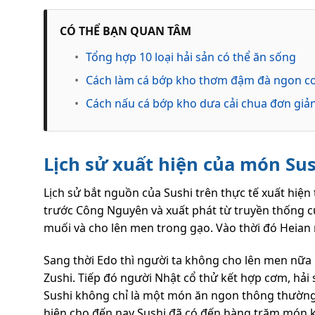
CÓ THỂ BẠN QUAN TÂM
•
Tổng hợp 10 loại hải sản có thể ăn sống
•
Cách làm cá bớp kho thơm đậm đà ngon 
•
Cách nấu cá bớp kho dưa cải chua đơn giả
Lịch sử xuất hiện của món Su
Lịch sử bắt nguồn của Sushi trên thực tế xuất hiện 
trước Công Nguyên và xuất phát từ truyền thống c
muối và cho lên men trong gạo. Vào thời đó Heian 
Sang thời Edo thì người ta không cho lên men nữa
Zushi. Tiếp đó người Nhật cổ thử kết hợp cơm, hải
Sushi không chỉ là một món ăn ngon thông thường 
hiện cho đến nay Sushi đã có đến hàng trăm món 