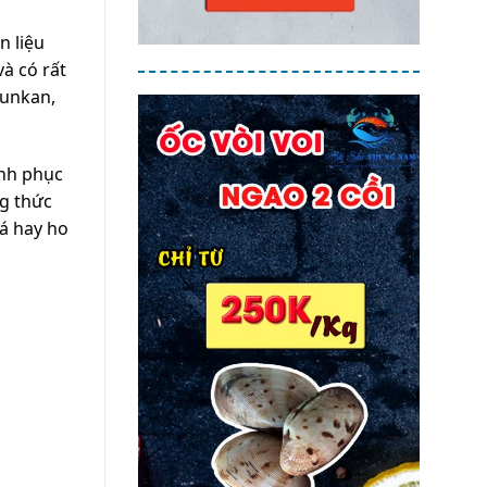
n liệu
và có rất
Gunkan,
nh phục
ng thức
á hay ho