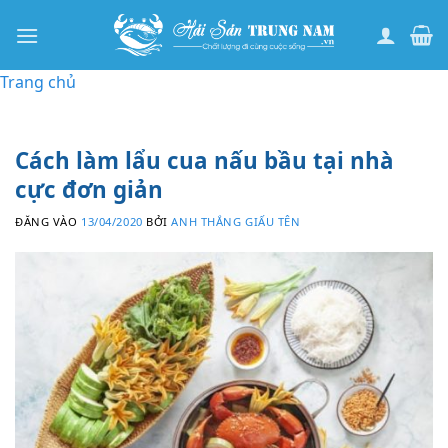
Bỏ
qua
nội
Trang chủ
dung
Cách làm lẩu cua nấu bầu tại nhà
cực đơn giản
ĐĂNG VÀO
13/04/2020
BỞI
ANH THẮNG GIẤU TÊN