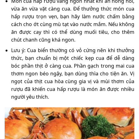
Món cua hấp rượu vang ngon nhất khi ăn nóng hổi,
vừa ăn vừa vặt càng cua. Để thưởng thức món cua
hấp rượu trọn vẹn, bạn hãy làm nước chấm bằng
cách cho ớt cùng mù tạt vào nước mắm. Nếu không
ăn được cay thì có thể dùng muối tiêu, cho thêm
chút chanh cũng khá ngon.
Lưu ý: Cua biển thường có vỏ cứng nên khi thưởng
thức, bạn chuẩn bị một chiếc kẹp cua để dễ dàng
bóc phần thịt ở càng cua. Phần gạch trong mai cua
thơm ngon béo ngậy, bạn dùng thìa cho tiện ăn. Vị
ngọt của thịt cua hòa cùng gia vị và mùi thơm của
rượu đã khiến cua hấp rượu là món ăn được nhiều
người yêu thích.