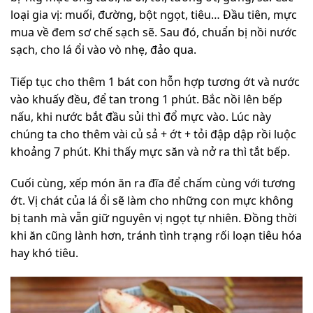
loại gia vị: muối, đường, bột ngọt, tiêu… Đầu tiên, mực
mua về đem sơ chế sạch sẽ. Sau đó, chuẩn bị nồi nước
sạch, cho lá ổi vào vò nhẹ, đảo qua.
Tiếp tục cho thêm 1 bát con hỗn hợp tương ớt và nước
vào khuấy đều, để tan trong 1 phút. Bắc nồi lên bếp
nấu, khi nước bắt đầu sủi thì đổ mực vào. Lúc này
chúng ta cho thêm vài củ sả + ớt + tỏi đập dập rồi luộc
khoảng 7 phút. Khi thấy mực săn và nở ra thì tắt bếp.
Cuối cùng, xếp món ăn ra đĩa để chấm cùng với tương
ớt. Vị chát của lá ổi sẽ làm cho những con mực không
bị tanh mà vẫn giữ nguyên vị ngọt tự nhiên. Đồng thời
khi ăn cũng lành hơn, tránh tình trạng rối loạn tiêu hóa
hay khó tiêu.