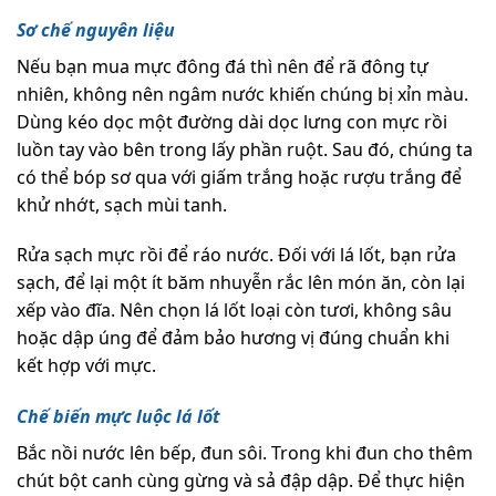
Sơ chế nguyên liệu
Nếu bạn mua mực đông đá thì nên để rã đông tự
nhiên, không nên ngâm nước khiến chúng bị xỉn màu.
Dùng kéo dọc một đường dài dọc lưng con mực rồi
luồn tay vào bên trong lấy phần ruột. Sau đó, chúng ta
có thể bóp sơ qua với giấm trắng hoặc rượu trắng để
khử nhớt, sạch mùi tanh.
Rửa sạch mực rồi để ráo nước. Đối với lá lốt, bạn rửa
sạch, để lại một ít băm nhuyễn rắc lên món ăn, còn lại
xếp vào đĩa. Nên chọn lá lốt loại còn tươi, không sâu
hoặc dập úng để đảm bảo hương vị đúng chuẩn khi
kết hợp với mực.
Chế biến mực luộc lá lốt
Bắc nồi nước lên bếp, đun sôi. Trong khi đun cho thêm
chút bột canh cùng gừng và sả đập dập. Để thực hiện