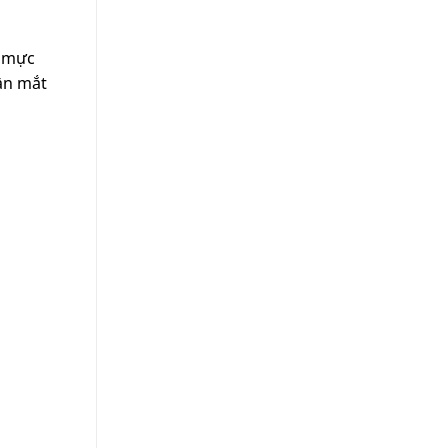
ú mực
hần mắt