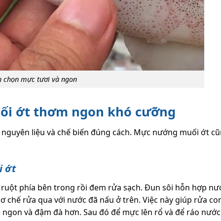
h chọn mực tươi và ngon
i ớt thơm ngon khó cưỡng
hế nguyên liệu và chế biến đúng cách. Mực nướng muối ớt c
i ớt
à ruột phía bên trong rồi đem rửa sạch. Đun sôi hỗn hợp n
ơ chế rửa qua với nước đã nấu ở trên. Việc này giúp rửa c
ẽ ngon và đậm đà hơn. Sau đó để mực lên rổ và để ráo nước