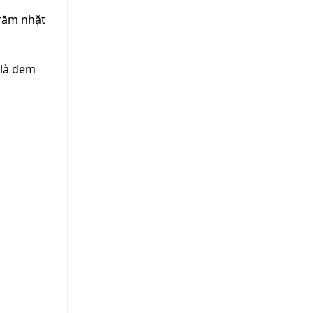
 răm nhặt
 là đem