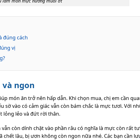
ệu làm món mực nướng muối ớt
là đúng cách
úng vị
g?
 và ngon
iúp món ăn trở nên hấp dẫn. Khi chọn mua, chị em cần qua
ếu sờ vào có cảm giác vẫn còn bám chắc là mực tươi. Với n
 lỏng lẻo và đứt rời thân.
 vẫn còn dính chặt vào phần râu có nghĩa là mực còn rất tư
c đã chết lâu, bị ươn không còn ngon nữa nhé. Các bạn cần lư