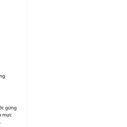
ũng
ước gừng
on mực
.