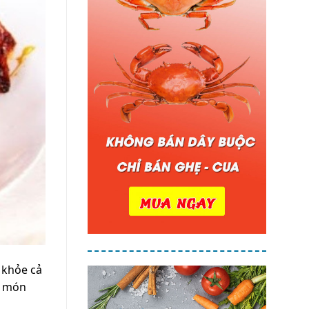
 khỏe cả
m món