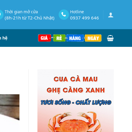
Thời gian mở cửa
Hotline
(8h-21h từ T2-Chủ Nhật)
0937 499 646
n hệ