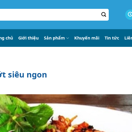
ng chủ
Giới thiệu
Sản phẩm
Khuyến mãi
Tin tức
Liê
t siêu ngon