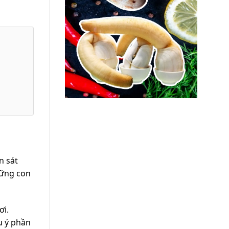
n sát
hững con
ơi.
u ý phần