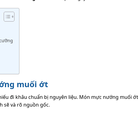
 cưỡng
ớng muối ớt
iếu đi khâu chuẩn bị nguyên liệu. Món mực nướng muối ớ
ch sẽ và rõ nguồn gốc.