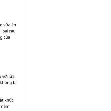
ng vừa ăn
 loại rau
ng của
 với lửa
 không bị
cắt khúc
à nêm