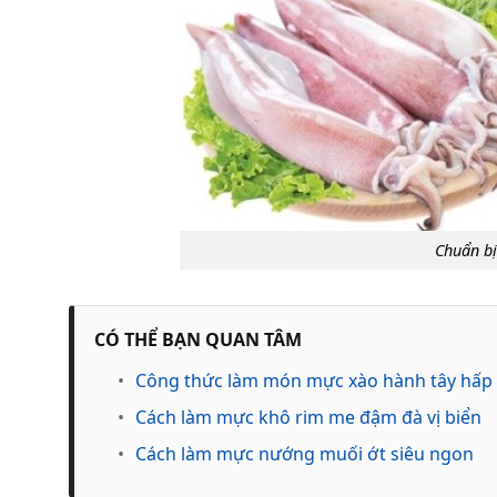
Chuẩn bị
CÓ THỂ BẠN QUAN TÂM
•
Công thức làm món mực xào hành tây hấp
•
Cách làm mực khô rim me đậm đà vị biển
•
Cách làm mực nướng muối ớt siêu ngon