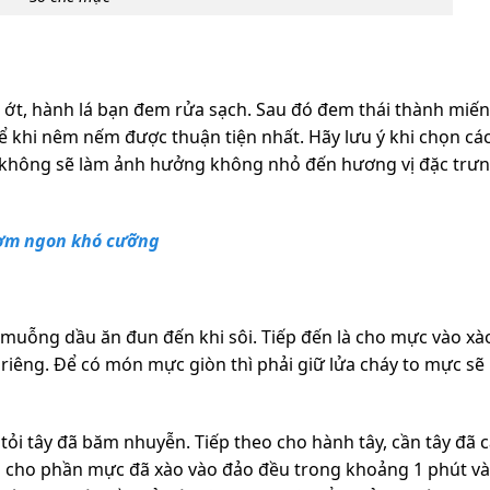
y, ớt, hành lá bạn đem rửa sạch. Sau đó đem thái thành miế
để khi nêm nếm được thuận tiện nhất. Hãy lưu ý khi chọn các
u không sẽ làm ảnh hưởng không nhỏ đến hương vị đặc trư
ơm ngon khó cưỡng
 muỗng dầu ăn đun đến khi sôi. Tiếp đến là cho mực vào xào
a riêng. Để có món mực giòn thì phải giữ lửa cháy to mực sẽ
ỏi tây đã băm nhuyễn. Tiếp theo cho hành tây, cần tây đã 
bạn cho phần mực đã xào vào đảo đều trong khoảng 1 phút v