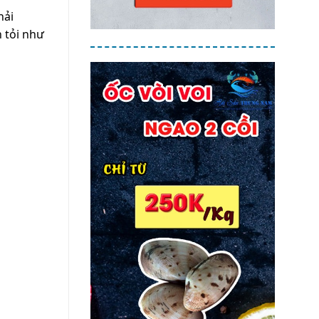
hải
 tỏi như