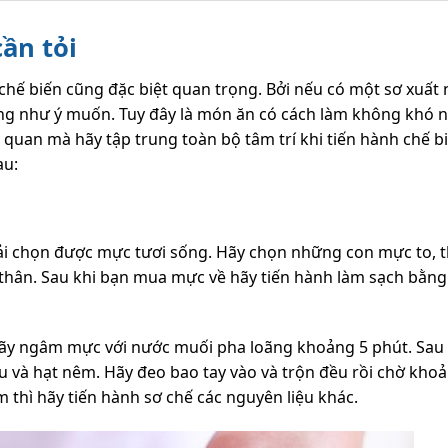
ần tỏi
 chế biến cũng đặc biệt quan trọng. Bởi nếu có một sơ xuất
ông như ý muốn. Tuy đây là món ăn có cách làm không khó
quan mà hãy tập trung toàn bộ tâm trí khi tiến hành chế bi
au:
i chọn được mực tươi sống. Hãy chọn những con mực to, th
thân. Sau khi bạn mua mực về hãy tiến hành làm sạch bằng
ãy ngâm mực với nước muối pha loãng khoảng 5 phút. Sau 
iêu và hạt nêm. Hãy đeo bao tay vào và trộn đều rồi chờ kho
thì hãy tiến hành sơ chế các nguyên liệu khác.