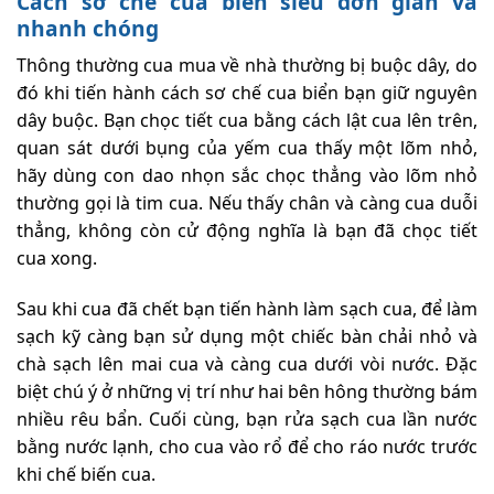
Cách sơ chế cua biển siêu đơn giản và
nhanh chóng
Thông thường cua mua về nhà thường bị buộc dây, do
đó khi tiến hành cách sơ chế cua biển bạn giữ nguyên
dây buộc. Bạn chọc tiết cua bằng cách lật cua lên trên,
quan sát dưới bụng của yếm cua thấy một lõm nhỏ,
hãy dùng con dao nhọn sắc chọc thẳng vào lõm nhỏ
thường gọi là tim cua. Nếu thấy chân và càng cua duỗi
thẳng, không còn cử động nghĩa là bạn đã chọc tiết
cua xong.
Sau khi cua đã chết bạn tiến hành làm sạch cua, để làm
sạch kỹ càng bạn sử dụng một chiếc bàn chải nhỏ và
chà sạch lên mai cua và càng cua dưới vòi nước. Đặc
biệt chú ý ở những vị trí như hai bên hông thường bám
nhiều rêu bẩn. Cuối cùng, bạn rửa sạch cua lần nước
bằng nước lạnh, cho cua vào rổ để cho ráo nước trước
khi chế biến cua.