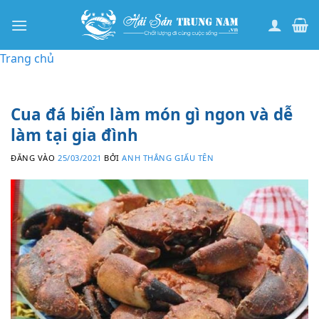
Bỏ
qua
nội
Trang chủ
dung
Cua đá biển làm món gì ngon và dễ
làm tại gia đình
ĐĂNG VÀO
25/03/2021
BỞI
ANH THẮNG GIẤU TÊN