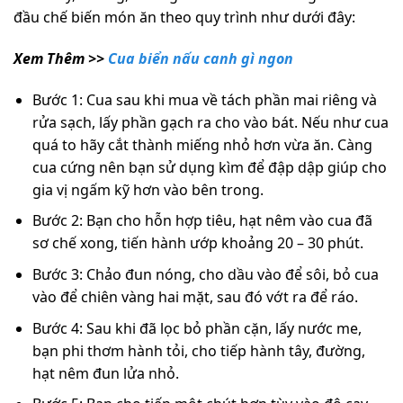
đầu chế biến món ăn theo quy trình như dưới đây:
Xem Thêm >>
Cua biển nấu canh gì ngon
Bước 1: Cua sau khi mua về tách phần mai riêng và
rửa sạch, lấy phần gạch ra cho vào bát. Nếu như cua
quá to hãy cắt thành miếng nhỏ hơn vừa ăn. Càng
cua cứng nên bạn sử dụng kìm để đập dập giúp cho
gia vị ngấm kỹ hơn vào bên trong.
Bước 2: Bạn cho hỗn hợp tiêu, hạt nêm vào cua đã
sơ chế xong, tiến hành ướp khoảng 20 – 30 phút.
Bước 3: Chảo đun nóng, cho dầu vào để sôi, bỏ cua
vào để chiên vàng hai mặt, sau đó vớt ra để ráo.
Bước 4: Sau khi đã lọc bỏ phần cặn, lấy nước me,
bạn phi thơm hành tỏi, cho tiếp hành tây, đường,
hạt nêm đun lửa nhỏ.