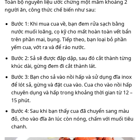
Toàn bộ nguyên liệu ước chừng một mâm khoảng 2
người ăn, công thức chế biến như sau:
Bước 1: Khi mua cua về, bạn đem rửa sạch bằng
nước muối loãng, cọ kỹ cho mất hoàn toàn vết bẩn
trên phần mai, bụng. Tiếp theo, bạn loại bỏ phần
yếm cua, vớt ra và để ráo nước.
Bước 2: Sả sẽ được đập dập, sau đó cắt thành từng
khúc dài, gừng đem đi cắt thành lát.
Bước 3: Bạn cho sả vào nồi hấp và sử dụng đĩa inox
để lót sả, gừng và đặt cua vào. Cua cho vào nồi hấp
chuyên dụng và hấp trong khoảng thời gian từ 12 –
15 phút.
Bước 4: Sau khi bạn thấy cua đã chuyển sang màu
đỏ, cho vào đĩa ăn lúc còn nóng, chấm với muối tiêu
chanh.