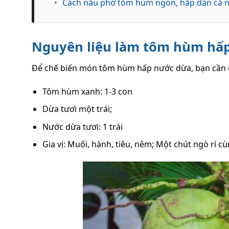
•
Cách nấu phở tôm hùm ngon, hấp dẫn cả 
Nguyên liệu làm tôm hùm hấ
Để chế biến món tôm hùm hấp nước dừa, bạn cần c
Tôm hùm xanh: 1-3 con
Dừa tươi một trái;
Nước dừa tươi: 1 trái
Gia vị: Muối, hành, tiêu, nêm; Một chút ngò rí 