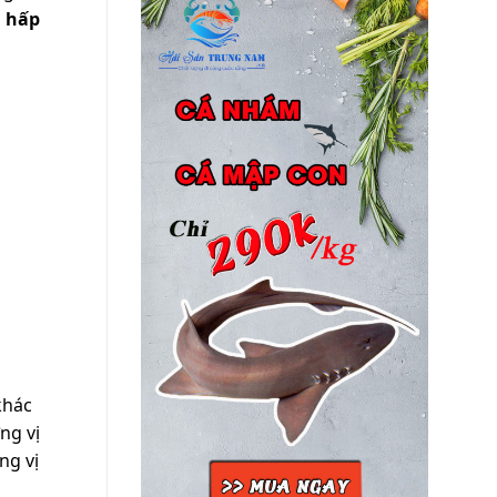
 hấp
khác
ng vị
ng vị