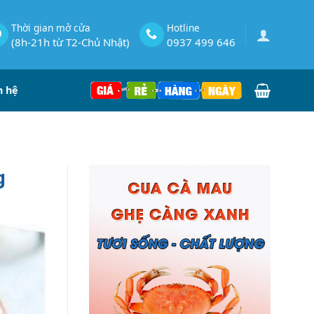
Thời gian mở cửa
Hotline
(8h-21h từ T2-Chủ Nhật)
0937 499 646
n hệ
g