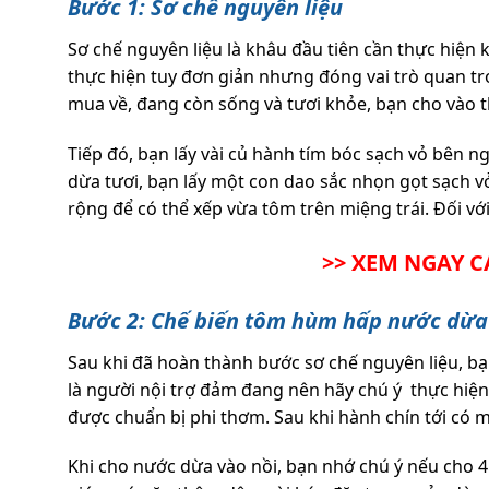
Bước 1: Sơ chế nguyên liệu
Sơ chế nguyên liệu là khâu đầu tiên cần thực hiệ
thực hiện tuy đơn giản nhưng đóng vai trò quan t
mua về, đang còn sống và tươi khỏe, bạn cho vào t
Tiếp đó, bạn lấy vài củ hành tím bóc sạch vỏ bên
dừa tươi, bạn lấy một con dao sắc nhọn gọt sạch vỏ
rộng để có thể xếp vừa tôm trên miệng trái. Đối vớ
>> XEM NGAY C
Bước 2: Chế biến tôm hùm hấp nước dừa
Sau khi đã hoàn thành bước sơ chế nguyên liệu, b
là người nội trợ đảm đang nên hãy chú ý thực hiện 
được chuẩn bị phi thơm. Sau khi hành chín tới có
Khi cho nước dừa vào nồi, bạn nhớ chú ý nếu cho 