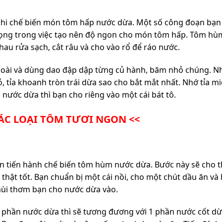
n khi chế biến món tôm hấp nước dừa. Một số công đoạn bạn
rọng trong việc tạo nên độ ngon cho món tôm hấp. Tôm hù
hau rửa sạch, cắt râu và cho vào rổ để ráo nước.
 ngoài và dùng dao đập dập từng củ hành, băm nhỏ chúng. N
, tỉa khoanh tròn trái dừa sao cho bắt mắt nhất. Nhớ tỉa mi
i nước dừa thì bạn cho riêng vào một cái bát tô.
ÁC LOẠI TÔM TƯƠI NGON <<
ạn tiến hành chế biến tôm hùm nước dừa. Bước này sẽ cho 
thật tốt. Bạn chuẩn bị một cái nồi, cho một chút dầu ăn và
 mùi thơm bạn cho nước dừa vào.
4 phần nước dừa thì sẽ tương đương với 1 phần nước cốt d