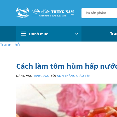
Bỏ
qua
Tìm
kiếm:
nội
dung
Tra
Danh mục
Trang chủ
Cách làm tôm hùm hấp nước
ĐĂNG VÀO
16/04/2020
BỞI
ANH THẮNG GIẤU TÊN