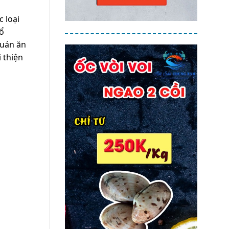
 loại
bổ
quán ăn
 thiện