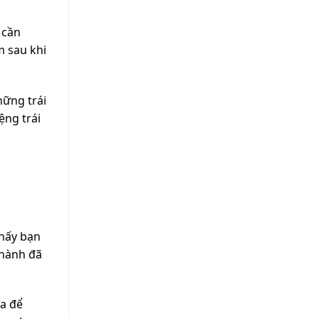
 cần
m sau khi
hững trái
ệng trái
thấy bạn
 hành đã
ừa để