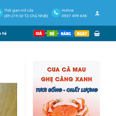
Thời gian mở cửa
Hotline
(8h-21h từ T2-Chủ Nhật)
0937 499 646
n hệ