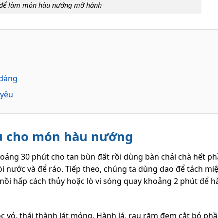
 để làm món hàu nướng mỡ hành
 dàng
 yêu
ệu cho món hàu nướng
ảng 30 phút cho tan bùn đất rồi dùng bàn chải chà hết p
òi nước và để ráo. Tiếp theo, chúng ta dùng dao để tách mi
 nồi hấp cách thủy hoặc lò vi sóng quay khoảng 2 phút để h
c vỏ, thái thành lát mỏng. Hành lá, rau răm đem cắt bỏ phầ