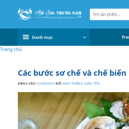
Bỏ
qua
Tìm
kiếm:
nội
dung
Tra
Danh mục
Trang chủ
Các bước sơ chế và chế bi
ĐĂNG VÀO
27/03/2021
BỞI
ANH THẮNG GIẤU TÊN