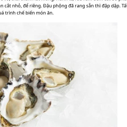
ần cắt nhỏ, để riêng. Đậu phộng đã rang sẵn thì đập dập. Tấ
quá trình chế biến món ăn.