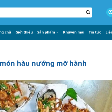
ng chủ
Giới thiệu
Sản phẩm
Khuyến mãi
Tin tức
Liê
ến món hàu nướng mỡ hành