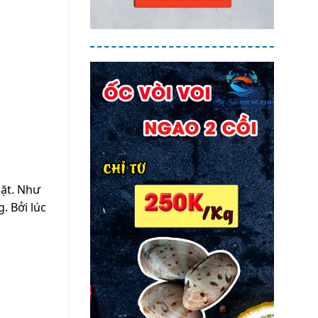
hặt. Như
. Bởi lúc