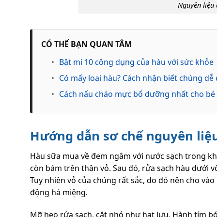
Nguyên liệu
CÓ THỂ BẠN QUAN TÂM
•
Bật mí 10 công dụng của hàu với sức khỏe
•
Có mấy loại hàu? Cách nhận biết chúng dễ
•
Cách nấu cháo mực bổ dưỡng nhất cho bé
Hướng dẫn sơ chế nguyên li
Hàu sữa mua về đem ngâm với nước sạch trong kho
còn bám trên thân vỏ. Sau đó, rửa sạch hàu dưới v
Tuy nhiên vỏ của chúng rất sắc, do đó nên cho vào
động há miệng.
Mỡ heo rửa sạch, cắt nhỏ như hạt lựu. Hành tím bó