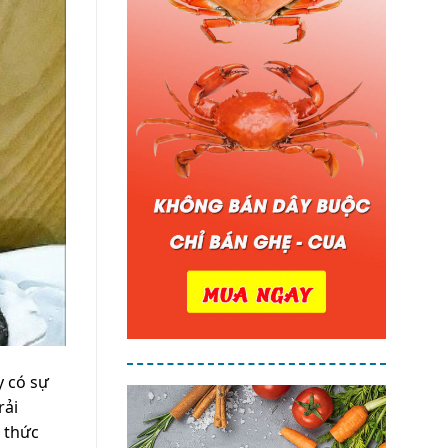
 có sự
rải
 thức