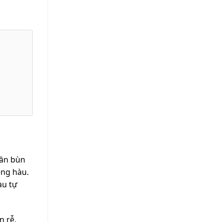
hần bùn
ệng hàu.
àu tự
n rễ,