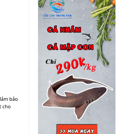
 đảm bảo
t cho