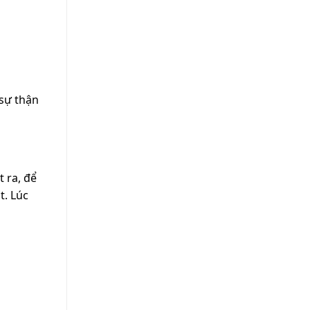
sự thận
 ra, để
t. Lúc