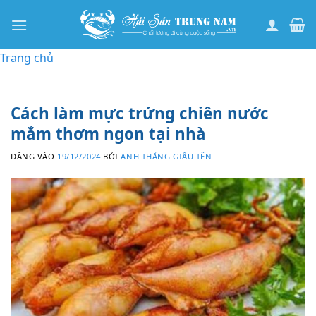
Bỏ
qua
nội
Trang chủ
dung
Cách làm mực trứng chiên nước
mắm thơm ngon tại nhà
ĐĂNG VÀO
19/12/2024
BỞI
ANH THẮNG GIẤU TÊN