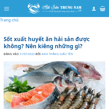
Bỏ
qua
nội
Trang chủ
dung
Sốt xuất huyết ăn hải sản được
không? Nên kiêng những gì?
ĐĂNG VÀO
21/07/2023
BỞI
ANH THẮNG GIẤU TÊN