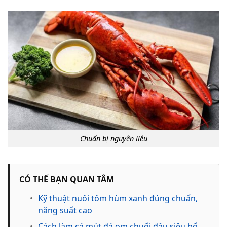
Chuẩn bị nguyên liệu
CÓ THỂ BẠN QUAN TÂM
•
Kỹ thuật nuôi tôm hùm xanh đúng chuẩn,
năng suất cao
•
Cách làm cá mút đá om chuối đậu siêu bổ