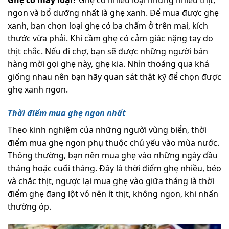
Ghẹ có mấy loại?
Ghẹ có nhiều loại những nhiều thịt,
ngon và bổ dưỡng nhất là ghẹ xanh. Để mua được ghẹ
xanh, bạn chọn loại ghẹ có ba chấm ở trên mai, kích
thước vừa phải. Khi cầm ghẹ có cảm giác nặng tay do
thịt chắc. Nếu đi chợ, bạn sẽ được những người bán
hàng mời gọi ghẹ này, ghẹ kia. Nhìn thoáng qua khá
giống nhau nên bạn hãy quan sát thật kỹ để chọn được
ghẹ xanh ngon.
Thời điểm mua ghẹ ngon nhất
Theo kinh nghiệm của những người vùng biển, thời
điểm mua ghẹ ngon phụ thuộc chủ yếu vào mùa nước.
Thông thường, bạn nên mua ghẹ vào những ngày đầu
tháng hoặc cuối tháng. Đây là thời điểm ghẹ nhiều, béo
và chắc thịt, ngược lại mua ghẹ vào giữa tháng là thời
điểm ghẹ đang lột vỏ nên ít thịt, không ngon, khi nhấn
thường óp.