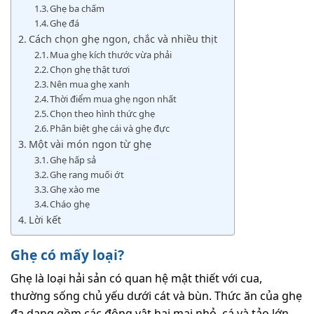
Ghẹ ba chấm
Ghẹ đá
Cách chọn ghẹ ngon, chắc và nhiều thịt
Mua ghẹ kích thước vừa phải
Chọn ghẹ thật tươi
Nên mua ghẹ xanh
Thời điểm mua ghẹ ngon nhất
Chọn theo hình thức ghẹ
Phân biệt ghẹ cái và ghẹ đực
Một vài món ngon từ ghẹ
Ghẹ hấp sả
Ghẹ rang muối ớt
Ghẹ xào me
Cháo ghẹ
Lời kết
Ghẹ có mấy loại?
Ghẹ là loại hải sản có quan hệ mật thiết với cua,
thường sống chủ yếu dưới cát và bùn. Thức ăn của ghẹ
đa dạng gồm các động vật hai mai nhỏ, cá và tảo lớn.