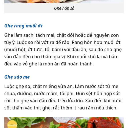
Ghẹ hấp sả
Ghẹ rang muối ớt
Ghẹ làm sạch, tách mai, chặt đôi hoặc để nguyên con
tùy ý. Luộc sơ rồi vớt ra để ráo. Rang hỗn hợp muối ớt
(muối hột, ớt tươi, tỏi băm) với dầu ăn, sau đó cho ghẹ
vào đảo đều cho thấm gia vị. Khi muối khô lại và bám
đều vào vỏ ghẹ là món ăn đã hoàn thành.
Ghẹ xào me
Luộc ghẹ sơ, chặt miếng vừa ăn. Làm nước sốt từ me
chua, đường, nước mắm, tỏi phi. Đun sệt hỗn hợp sốt
rồi cho ghẹ vào đảo đều trên lửa lớn. Xào đến khi nước
sốt thấm vào thịt ghẹ, rắc thêm ít rau răm nếu thích.