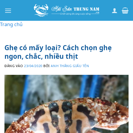
Bỏ
qua
nội
Trang chủ
dung
Ghẹ có mấy loại? Cách chọn ghẹ
ngon, chắc, nhiều thịt
ĐĂNG VÀO
23/04/2020
BỞI
ANH THẮNG GIẤU TÊN