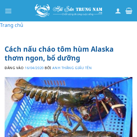
Bỏ
qua
nội
Trang chủ
dung
Cách nấu cháo tôm hùm Alaska
thơm ngon, bổ dưỡng
ĐĂNG VÀO
16/04/2020
BỞI
ANH THẮNG GIẤU TÊN